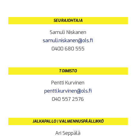
SEURAJOHTAJA
Samuli Niskanen
samuli.niskanen@ols.fi
0400 680 555
TOIMISTO
Pentti Kurvinen
pentti.kurvinen@ols.fi
040 557 2576
JALKAPALLO | VALMENNUSPÄÄLLIKKÖ
Ari Seppälä