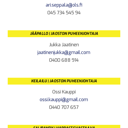
ari.seppala@ols.fi
045 734 545 94
JÄÄPALLO | JAOSTON PUHEENJOHTAJA
Jukka Jaatinen
jaatinenjukka@gmail.com
0400 688 914
KEILAILU | JAOSTON PUHEENJOHTAJA
Ossi Kauppi
ossi.kauppi@gmail.com
0440 707 657