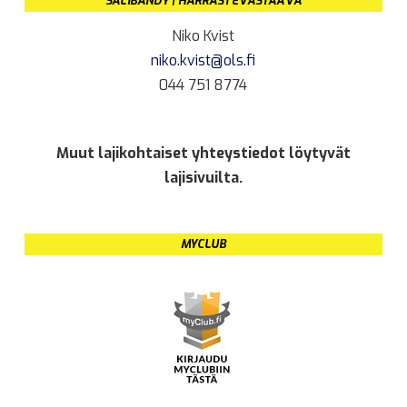
SALIBANDY | HARRASTEVASTAAVA
Niko Kvist
niko.kvist@ols.fi
044 751 8774
Muut lajikohtaiset yhteystiedot löytyvät
lajisivuilta.
MYCLUB