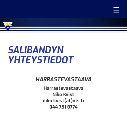
Na
SALIBANDYN
YHTEYSTIEDOT
HARRASTEVASTAAVA
Harrastevastaava
Niko Kvist
niko.kvist(at)ols.fi
044 751 8774