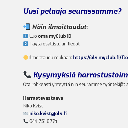
Uusi pelaaja seurassamme?
Näin ilmoittaudut:
Luo
oma myClub ID
Täytä osallistujan tiedot
Ilmoittaudu mukaan:
https://ols.myclub.fi/f
Kysymyksiä harrastustoimi
Ota rohkeasti yhteyttä niin seuramme työntekijät 
Harrastevastaava
Niko Kvist
niko.kvist@ols.fi
044 751 8774