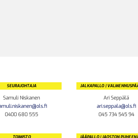
SEURAJOHTAJA
JALKAPALLO | VALMENNUSPÄ
Samuli Niskanen
Ari Seppälä
amuli.niskanen@ols.fi
ari.seppala@ols.fi
0400 680 555
045 734 545 94
TOIMISTO
JÄÄPALLO | JAOSTON PUHEEN