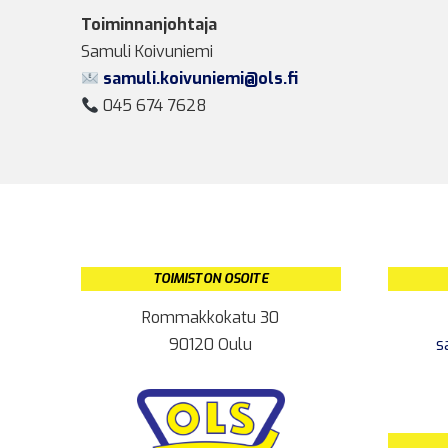
Toiminnanjohtaja
Samuli Koivuniemi
samuli.koivuniemi@ols.fi
045 674 7628
TOIMISTON OSOITE
Rommakkokatu 30
90120 Oulu
s