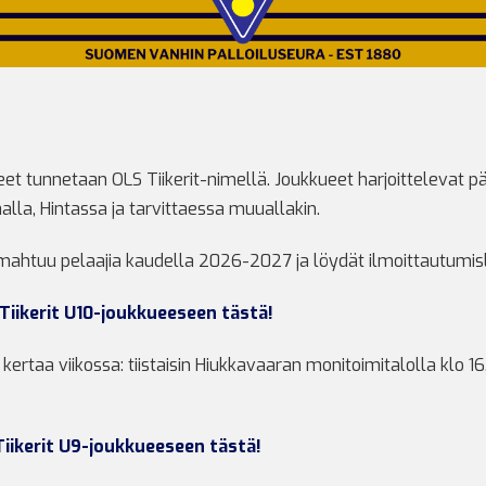
ueet tunnetaan OLS Tiikerit-nimellä. Joukkueet harjoittelevat p
alla, Hintassa ja tarvittaessa muuallakin.
mahtuu pelaajia kaudella 2026-2027 ja löydät ilmoittautumislin
Tiikerit U10-joukkueeseen tästä!
ertaa viikossa: tiistaisin Hiukkavaaran monitoimitalolla klo 16
Tiikerit U9-joukkueeseen tästä!