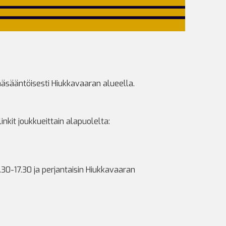
ääsääntöisesti Hiukkavaaran alueella.
kit joukkueittain alapuolelta:
.30-17.30 ja perjantaisin Hiukkavaaran