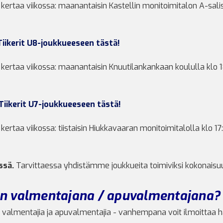
ertaa viikossa: maanantaisin Kastellin monitoimitalon A-saliss
iikerit U8-joukkueeseen tästä!
ertaa viikossa: maanantaisin Knuutilankankaan koululla klo 18
Tiikerit U7-joukkueeseen tästä!
rtaa viikossa: tiistaisin Hiukkavaaran monitoimitalolla klo 17:
ssä.
Tarvittaessa yhdistämme joukkueita toimiviksi kokonaisuu
an valmentajana / apuvalmentajana?
an valmentajia ja apuvalmentajia - vanhempana voit ilmoittaa