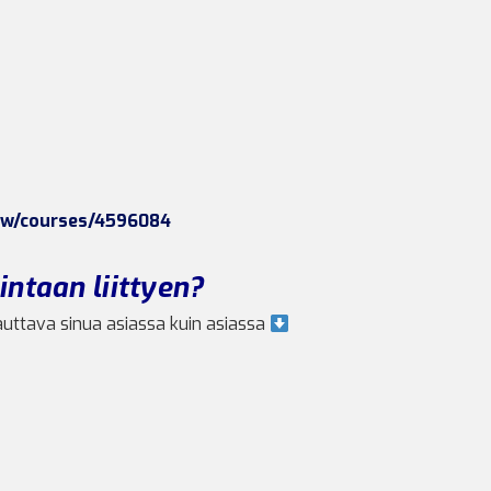
low/courses/4596084
ntaan liittyen?
auttava sinua asiassa kuin asiassa