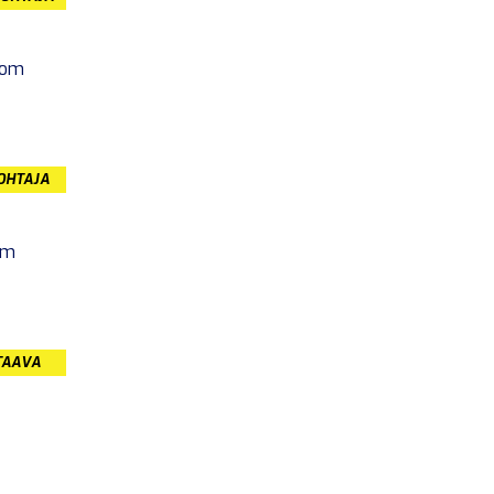
com
JOHTAJA
om
TAAVA