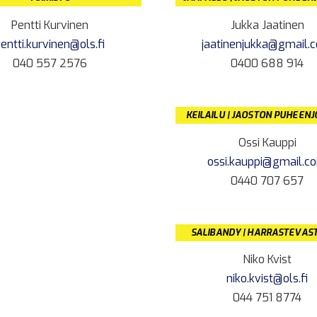
Pentti Kurvinen
Jukka Jaatinen
entti.kurvinen@ols.fi
jaatinenjukka@gmail.
040 557 2576
0400 688 914
KEILAILU | JAOSTON PUHEEN
Ossi Kauppi
ossi.kauppi@gmail.c
0440 707 657
SALIBANDY | HARRASTEVAS
Niko Kvist
niko.kvist@ols.fi
044 751 8774