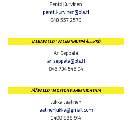
Pentti Kurvinen
pentti.kurvinen@ols.fi
040 557 2576
JALKAPALLO | VALMENNUSPÄÄLLIKKÖ
Ari Seppälä
ari.seppala@ols.fi
045 734 545 94
JÄÄPALLO | JAOSTON PUHEENJOHTAJA
Jukka Jaatinen
jaatinenjukka@gmail.com
0400 688 914