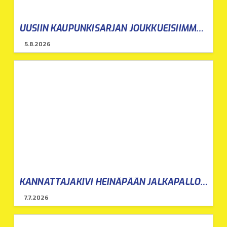
UUSIIN KAUPUNKISARJAN JOUKKUEISIIMME ILMOITTAUTUMINEN AVOINNA ( 2021- JA 2022 – SYNT. )
5.8.2026
KANNATTAJAKIVI HEINÄPÄÄN JALKAPALLOSTADIONILLE
7.7.2026