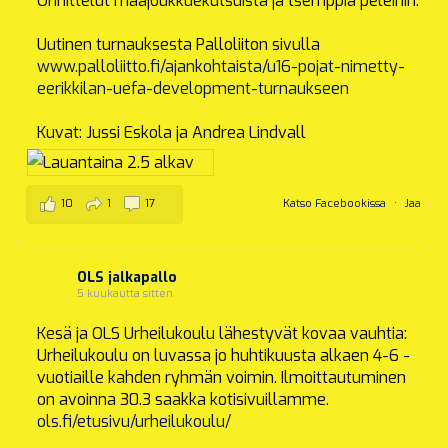
Onnittelut maajoukkuekutsuista ja tsemppiä peleihin.
Uutinen turnauksesta Palloliiton sivulla
www.palloliitto.fi/ajankohtaista/u16-pojat-nimetty-
eerikkilan-uefa-development-turnaukseen
Kuvat: Jussi Eskola ja Andrea Lindvall
10
1
17
Katso Facebookissa
·
Jaa
OLS jalkapallo
5 kuukautta sitten
Kesä ja OLS Urheilukoulu lähestyvät kovaa vauhtia:
Urheilukoulu on luvassa jo huhtikuusta alkaen 4-6 -
vuotiaille kahden ryhmän voimin. Ilmoittautuminen
on avoinna 30.3 saakka kotisivuillamme.
ols.fi/etusivu/urheilukoulu/