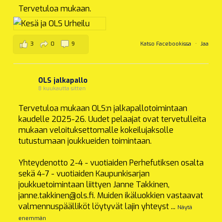
Tervetuloa mukaan.
3
0
9
Katso Facebookissa
·
Jaa
OLS jalkapallo
8 kuukautta sitten
Tervetuloa mukaan OLS:n jalkapallotoimintaan
kaudelle 2025-26. Uudet pelaajat ovat tervetulleita
mukaan veloituksettomalle kokeilujaksolle
tutustumaan joukkueiden toimintaan.
Yhteydenotto 2-4 - vuotiaiden Perhefutiksen osalta
sekä 4-7 - vuotiaiden Kaupunkisarjan
joukkuetoimintaan liittyen Janne Takkinen,
janne.takkinen@ols.fi. Muiden ikäluokkien vastaavat
valmennuspäälliköt löytyvät lajin yhteyst
...
Näytä
enemmän