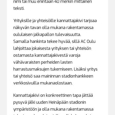
nimi tai muu enintään 40 merkin mittainen
teksti.
Yrityksille ja yhteisöille kannattajakivi tarjoaa
näkyvän tavan olla mukana rakentamassa
oululaisen jalkapallon tulevaisuutta.
Samalla hankinta tekee hyvää, sillä AC Oulu
lahjoittaa jokaisesta yrityksen tai yhteisön
ostamasta kannattajakivestä varoja
vähävaraisten perheiden lasten
harrastusmaksujen tukemiseen. Lisäksi yritys
tai yhteisö saa maininnan stadionhankkeen
verkkosivuilla mukanaolostaan.
Kannattajakivi on konkreettinen tapa jättää
pysyvä jälki uuden Heinäpään stadionin
ympäristöön ja olla mukana rakentamassa