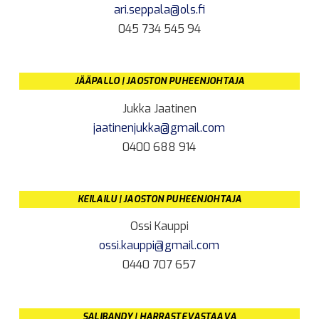
ari.seppala@ols.fi
045 734 545 94
JÄÄPALLO | JAOSTON PUHEENJOHTAJA
Jukka Jaatinen
jaatinenjukka@gmail.com
0400 688 914
KEILAILU | JAOSTON PUHEENJOHTAJA
Ossi Kauppi
ossi.kauppi@gmail.com
0440 707 657
SALIBANDY | HARRASTEVASTAAVA