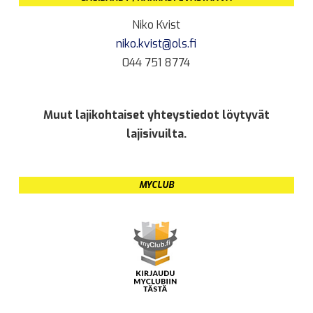
Niko Kvist
niko.kvist@ols.fi
044 751 8774
Muut lajikohtaiset yhteystiedot löytyvät
lajisivuilta.
MYCLUB