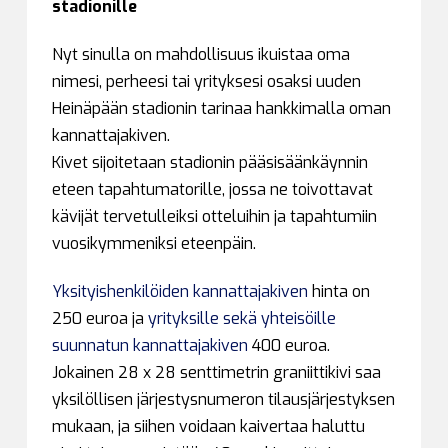
stadionille
Nyt sinulla on mahdollisuus ikuistaa oma
nimesi, perheesi tai yrityksesi osaksi uuden
Heinäpään stadionin tarinaa hankkimalla oman
kannattajakiven.
Kivet sijoitetaan stadionin pääsisäänkäynnin
eteen tapahtumatorille, jossa ne toivottavat
kävijät tervetulleiksi otteluihin ja tapahtumiin
vuosikymmeniksi eteenpäin.
Yksityishenkilöiden kannattajakiven
hinta on
250 euroa ja
yrityksille sekä yhteisöille
suunnatun kannattajakiven
400 euroa.
Jokainen 28 x 28 senttimetrin graniittikivi saa
yksilöllisen järjestysnumeron tilausjärjestyksen
mukaan, ja siihen voidaan kaivertaa haluttu