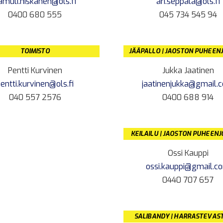
amuli.niskanen@ols.fi
ari.seppala@ols.fi
0400 680 555
045 734 545 94
TOIMISTO
JÄÄPALLO | JAOSTON PUHEEN
Pentti Kurvinen
Jukka Jaatinen
entti.kurvinen@ols.fi
jaatinenjukka@gmail.
040 557 2576
0400 688 914
KEILAILU | JAOSTON PUHEEN
Ossi Kauppi
ossi.kauppi@gmail.c
0440 707 657
SALIBANDY | HARRASTEVAS