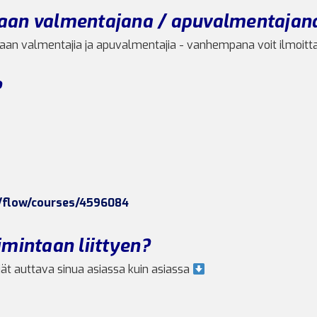
maan valmentajana / apuvalmentajan
astaan valmentajia ja apuvalmentajia - vanhempana voit ilmoit
?
fi/flow/courses/4596084
mintaan liittyen?
ät auttava sinua asiassa kuin asiassa