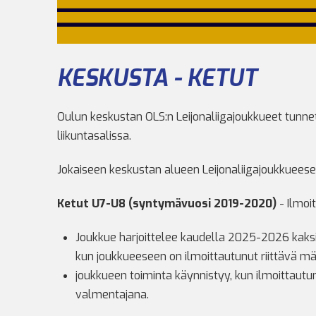
KESKUSTA - KETUT
Oulun keskustan OLS:n Leijonaliigajoukkueet tunnet
liikuntasalissa.
Jokaiseen keskustan alueen Leijonaliigajoukkueese
Ketut U7-U8 (syntymävuosi 2019-2020)
- Ilmoi
Joukkue harjoittelee kaudella 2025-2026 kaksi 
kun joukkueeseen on ilmoittautunut riittävä mä
joukkueen toiminta käynnistyy, kun ilmoittautu
valmentajana.