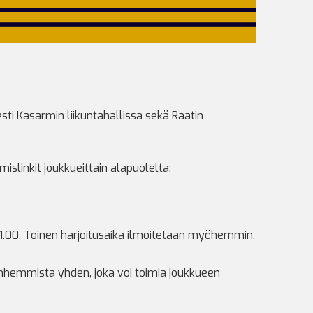
ti Kasarmin liikuntahallissa sekä Raatin
slinkit joukkueittain alapuolelta:
-11.00. Toinen harjoitusaika ilmoitetaan myöhemmin,
anhemmista yhden, joka voi toimia joukkueen