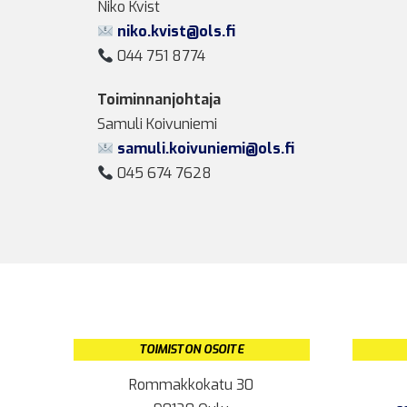
Niko Kvist
niko.kvist@ols.fi
044 751 8774
Toiminnanjohtaja
Samuli Koivuniemi
samuli.koivuniemi@ols.fi
045 674 7628
TOIMISTON OSOITE
Rommakkokatu 30