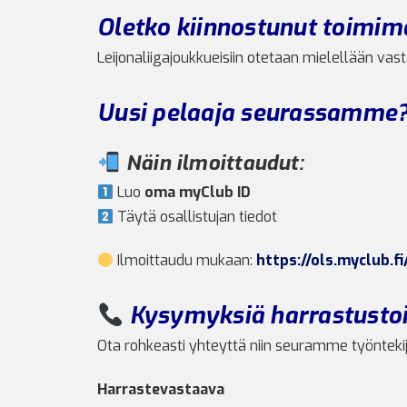
Oletko kiinnostunut toimi
Leijonaliigajoukkueisiin otetaan mielellään v
Uusi pelaaja seurassamme
Näin ilmoittaudut:
Luo
oma myClub ID
Täytä osallistujan tiedot
Ilmoittaudu mukaan:
https://ols.myclub.
Kysymyksiä harrastustoi
Ota rohkeasti yhteyttä niin seuramme työntekij
Harrastevastaava