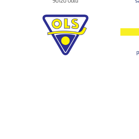
90120 Oulu
s
p