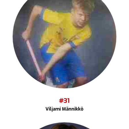
#31
Viljami Männikkö