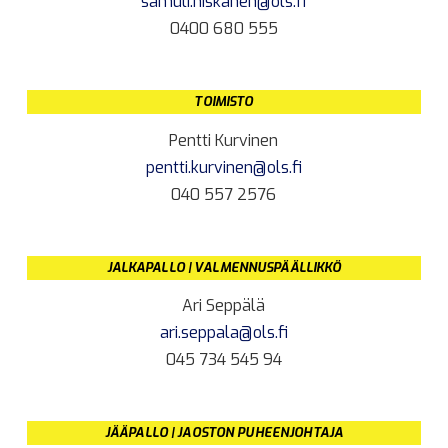
samuli.niskanen@ols.fi
0400 680 555
TOIMISTO
Pentti Kurvinen
pentti.kurvinen@ols.fi
040 557 2576
JALKAPALLO | VALMENNUSPÄÄLLIKKÖ
Ari Seppälä
ari.seppala@ols.fi
045 734 545 94
JÄÄPALLO | JAOSTON PUHEENJOHTAJA