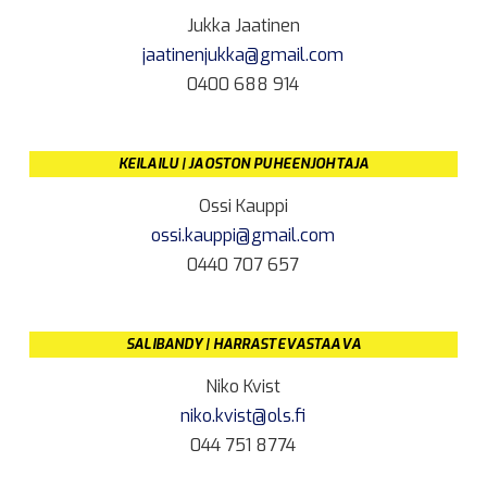
Jukka Jaatinen
jaatinenjukka@gmail.com
0400 688 914
KEILAILU | JAOSTON PUHEENJOHTAJA
Ossi Kauppi
ossi.kauppi@gmail.com
0440 707 657
SALIBANDY | HARRASTEVASTAAVA
Niko Kvist
niko.kvist@ols.fi
044 751 8774