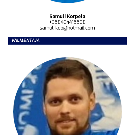
Samuli Korpela
+358404415508
samuli.koo@hotmail.com
VALMENTAJA