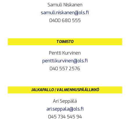
Samuli Niskanen
samuli.niskanen@ols.fi
0400 680 555
TOIMISTO
Pentti Kurvinen
pentti.kurvinen@ols.fi
040 557 2576
JALKAPALLO | VALMENNUSPÄÄLLIKKÖ
Ari Seppälä
ari.seppala@ols.fi
045 734 545 94