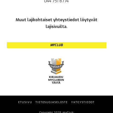
044 751 8774
Muut lajikohtaiset yhteystiedot löytyvät
lajisivuilta.
MYCLUB
ETUSIVU
TIETOSUOJASELOSTE
YHTEYSTIEDOT
Copyright 2025 myClub