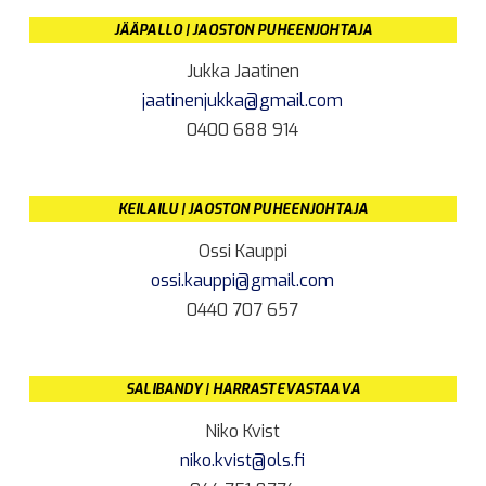
JÄÄPALLO | JAOSTON PUHEENJOHTAJA
Jukka Jaatinen
jaatinenjukka@gmail.com
0400 688 914
KEILAILU | JAOSTON PUHEENJOHTAJA
Ossi Kauppi
ossi.kauppi@gmail.com
0440 707 657
SALIBANDY | HARRASTEVASTAAVA
Niko Kvist
niko.kvist@ols.fi