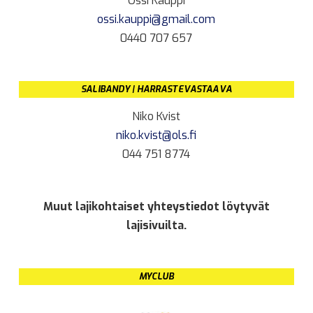
Ossi Kauppi
ossi.kauppi@gmail.com
0440 707 657
SALIBANDY | HARRASTEVASTAAVA
Niko Kvist
niko.kvist@ols.fi
044 751 8774
Muut lajikohtaiset yhteystiedot löytyvät
lajisivuilta.
MYCLUB