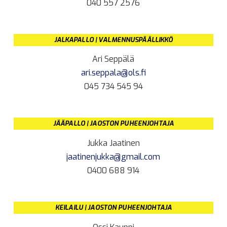
040 557 2576
JALKAPALLO | VALMENNUSPÄÄLLIKKÖ
Ari Seppälä
ari.seppala@ols.fi
045 734 545 94
JÄÄPALLO | JAOSTON PUHEENJOHTAJA
Jukka Jaatinen
jaatinenjukka@gmail.com
0400 688 914
KEILAILU | JAOSTON PUHEENJOHTAJA