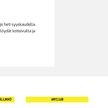
jo heti syyskaudella.
öydät kotisivuilta ja
ÄLLIKKÖ
MYCLUB