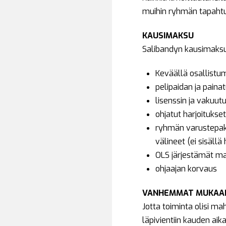
muihin ryhmän tapahtum
KAUSIMAKSU
Salibandyn kausimaksu 
Keväällä osallistu
pelipaidan ja paina
lisenssin ja vakuut
ohjatut harjoitukse
ryhmän varustepaket
välineet (ei sisällä
OLS järjestämät ma
ohjaajan korvaus
VANHEMMAT MUKAAN
Jotta toiminta olisi 
läpivientiin kauden ai