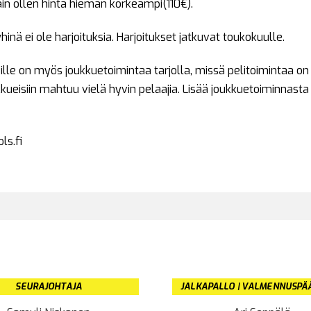
näin ollen hinta hieman korkeampi(110€).
hinä ei ole harjoituksia. Harjoitukset jatkuvat toukokuulle.
lle on myös joukkuetoimintaa tarjolla, missä pelitoimintaa on 
kueisiin mahtuu vielä hyvin pelaajia. Lisää joukkuetoiminnasta l
ls.fi
SEURAJOHTAJA
JALKAPALLO | VALMENNUSPÄ