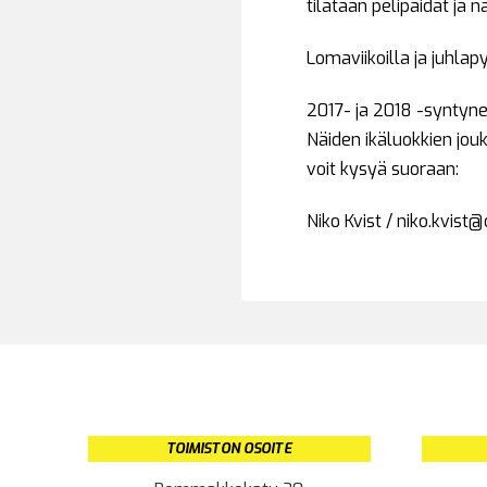
tilataan pelipaidat ja 
Lomaviikoilla ja juhlapy
2017- ja 2018 -syntynei
Näiden ikäluokkien jouk
voit kysyä suoraan:
Niko Kvist / niko.kvist@o
TOIMISTON OSOITE