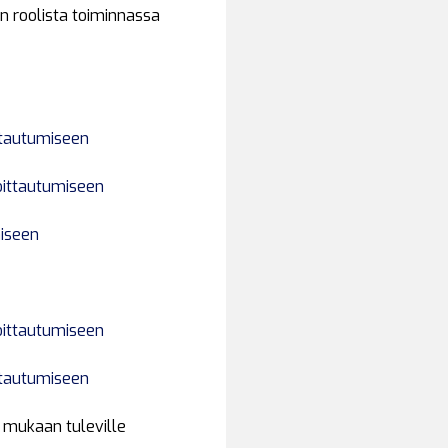
en roolista toiminnassa
ttautumiseen
oittautumiseen
miseen
oittautumiseen
ttautumiseen
e mukaan tuleville