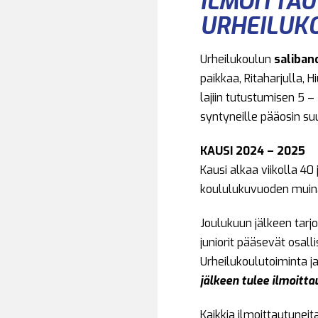
ILMOITTA
URHEILUK
Urheilukoulun
saliban
paikkaa, Ritaharjulla,
lajiin tutustumisen 5 –
syntyneille pääosin su
KAUSI 2024 – 2025
Kausi alkaa viikolla 40
koululukuvuoden muin
Joulukuun jälkeen tarj
juniorit pääsevät osall
Urheilukoulutoiminta j
jälkeen tulee ilmoitt
Kaikkia ilmoittautunei