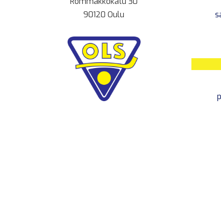
Rommakkokatu 30
90120 Oulu
s
p