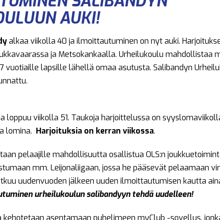
UTUMINEN SALIBANDYN
OULUUN AUKI!
dy
alkaa viikolla 40 ja ilmoittautuminen on nyt auki. Harjoituk
 Hiukkavaarassa ja Metsokankaalla. Urheilukoulu mahdollistaa
 7 vuotiaille lapsille lähellä omaa asutusta. Salibandyn Urhei
unnattu.
 ja loppuu viikolla 51. Taukoja harjoittelussa on syyslomaviikoll
a lomina.
Harjoituksia on kerran viikossa
.
otaan pelaajille mahdollisuutta osallistua OLS:n joukkuetoimin
istumaan mm. Leijonaliigaan, jossa he pääsevät pelaamaan viral
atkuu uudenvuoden jälkeen uuden ilmoittautumisen kautta aina
autuminen urheilukoulun salibandyyn tehdä uudelleen!
ta kehotetaan asentamaan puhelimeen myClub -sovellus, jonka k