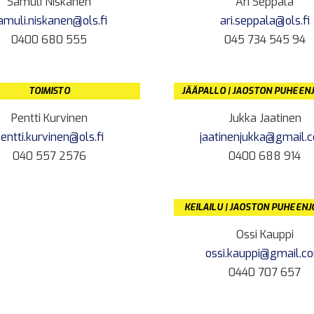
Samuli Niskanen
Ari Seppälä
amuli.niskanen@ols.fi
ari.seppala@ols.fi
0400 680 555
045 734 545 94
TOIMISTO
JÄÄPALLO | JAOSTON PUHEEN
Pentti Kurvinen
Jukka Jaatinen
entti.kurvinen@ols.fi
jaatinenjukka@gmail.
040 557 2576
0400 688 914
KEILAILU | JAOSTON PUHEEN
Ossi Kauppi
ossi.kauppi@gmail.c
0440 707 657