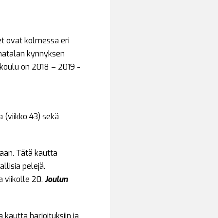
set ovat kolmessa eri
 matalan kynnyksen
lukoulu on 2018 – 2019 -
a (viikko 43) sekä
taan. Tätä kautta
lisia pelejä.
 viikolle 20.
Joulun
autta harjoituksiin ja