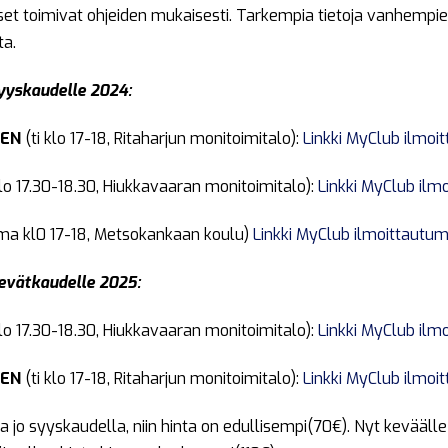
apset toimivat ohjeiden mukaisesti. Tarkempia tietoja vanhempi
ta.
syyskaudelle 2024:
NEN
(ti klo 17-18, Ritaharjun monitoimitalo):
Linkki MyClub ilmoi
lo 17.30-18.30, Hiukkavaaran monitoimitalo):
Linkki MyClub ilm
ma kl0 17-18, Metsokankaan koulu)
Linkki MyClub ilmoittautu
kevätkaudelle 2025:
lo 17.30-18.30, Hiukkavaaran monitoimitalo):
Linkki MyClub ilm
NEN
(ti klo 17-18, Ritaharjun monitoimitalo):
Linkki MyClub ilmoi
a jo syyskaudella, niin hinta on edullisempi(70€). Nyt kevääll