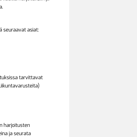
a.
ä seuraavat asiat:
tuksissa tarvittavat
liikuntavarusteita)
 harjoitusten
ina ja seurata