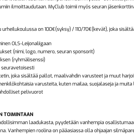
iin ilmoittaudutaan. MyClub toimii myös seuran jäsenkorttin
urheilukoulussa on 100€(syksy) / 110/70€(kevät), joka sisältä
minen OLS-Leijonaliigaan
tukset (nimi, logo, numero, seuran sponsorit)
uksen (ryhmälisenssi)
t seuravetoisesti
in, joka sisältää pallot, maalivahdin varusteet ja muut harjoi
 henkilökohtaisia varusteita, kuten mailaa, suojalaseja ja muita 
hdolliset pelivuorot
 TOIMINTAAN
mahdollisimman laadukasta, pyydetään vanhempia osallistumaan
kana. Vanhempien roolina on pääasiassa olla ohjaajan silmäpare