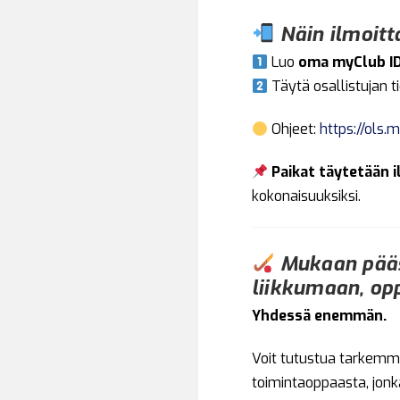
Näin ilmoitt
Luo
oma myClub I
Täytä osallistujan t
Ohjeet:
https://ols
Paikat täytetään 
kokonaisuuksiksi.
Mukaan pääs
liikkumaan, op
Yhdessä enemmän.
Voit tutustua tarkemmi
toimintaoppaasta, jon