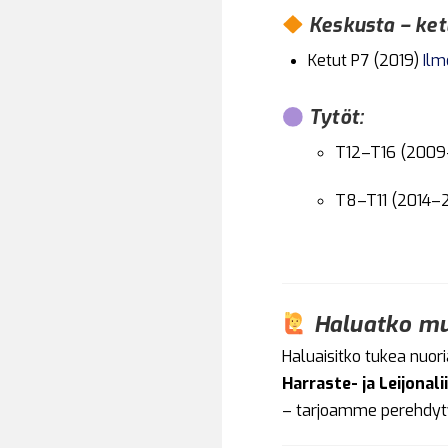
Keskusta – ket
Ketut P7 (2019)
Ilm
Tytöt:
T12–T16 (2009
T8–T11 (2014–
Haluatko mu
Haluaisitko tukea nuori
Harraste- ja Leijonal
– tarjoamme perehdyty