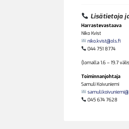
Lisätietoja j
Harrastevastaava
Niko Kvist
niko.kvist@ols.fi
044 751 8774
(lomalla 1.6 – 19.7 väli
Toiminnanjohtaja
Samuli Koivuniemi
samuli.koivuniemi@o
045 674 7628