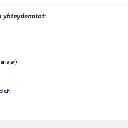
a yhteydenotot:
sen ajan)
ls.fi