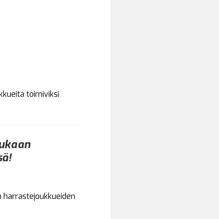
kueita toimiviksi
mukaan
sä!
n harrastejoukkueiden