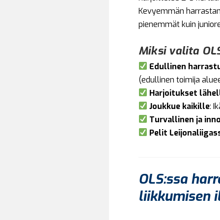
Kevyemmän harrastami
pienemmät kuin juniore
Miksi valita OL
Edullinen harrast
(edullinen toimija aluee
Harjoitukset lähel
Joukkue kaikille
: 
Turvallinen ja inno
Pelit Leijonaliigas
OLS:ssa harr
liikkumisen i