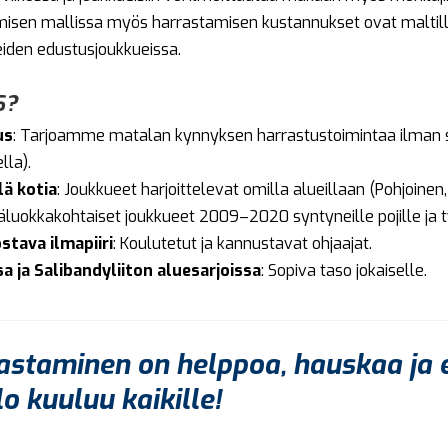
sen mallissa myös harrastamisen kustannukset ovat maltil
iden edustusjoukkueissa.
S?
us
: Tarjoamme matalan kynnyksen harrastustoimintaa ilman 
lla).
lä kotia
: Joukkueet harjoittelevat omilla alueillaan (Pohjoinen, 
Ikäluokkakohtaiset joukkueet 2009–2020 syntyneille pojille ja ty
stava ilmapiiri
: Koulutetut ja kannustavat ohjaajat.
sa ja Salibandyliiton aluesarjoissa
: Sopiva taso jokaiselle.
astaminen on helppoa, hauskaa ja e
lo kuuluu kaikille!