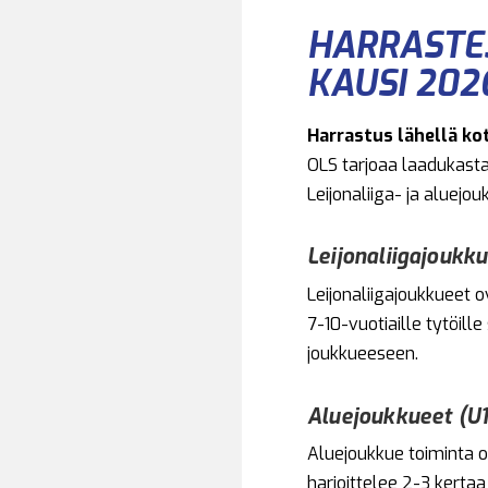
HARRASTE
KAUSI 202
Harrastus lähellä kot
OLS tarjoaa laadukasta 
Leijonaliiga- ja aluejo
Leijonaliigajoukk
Leijonaliigajoukkueet o
7-10-vuotiaille tytöil
joukkueeseen.
Aluejoukkueet (U1
Aluejoukkue toiminta 
harjoittelee 2-3 kertaa