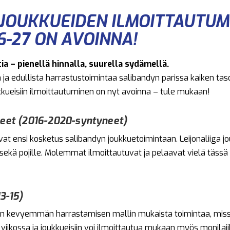
JOUKKUEIDEN ILMOITTAUTUM
6-27 ON AVOINNA!
ia – pienellä hinnalla, suurella sydämellä.
ja edullista harrastustoimintaa salibandyn parissa kaiken tasois
ukkueisiin ilmoittautuminen on nyt avoinna – tule mukaan!
ueet (2016-2020-syntyneet)
vat ensi kosketus salibandyn joukkuetoimintaan. Leijonaliiga jo
le sekä pojille. Molemmat ilmoittautuvat ja pelaavat vielä täs
3-15)
on kevyemmän harrastamisen mallin mukaista toimintaa, miss
 viikossa ja joukkueisiin voi ilmoittautua mukaan myös monilaji