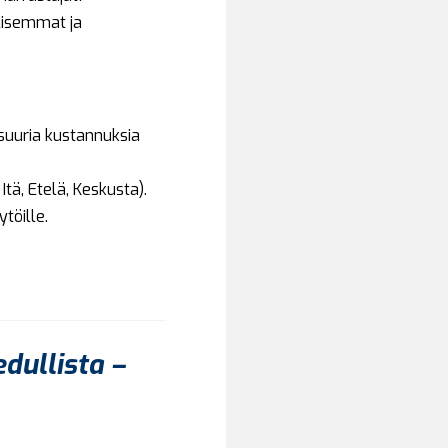
lisemmat ja
suuria kustannuksia
Itä, Etelä, Keskusta).
töille.
dullista –