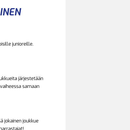
INEN
ille junioreille.
ukkueita järjestetään
sä vaiheessa samaan
ä jokainen joukkue
harrastajat!