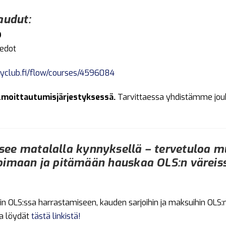
audut:
D
iedot
.myclub.fi/flow/courses/4596084
ilmoittautumisjärjestyksessä.
Tarvittaessa yhdistämme jouk
ee matalalla kynnyksellä – tervetuloa 
pimaan ja pitämään hauskaa OLS:n väreis
n OLS:ssa harrastamiseen, kauden sarjoihin ja maksuihin OLS:
ka löydät
tästä linkistä!