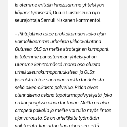
ja olemme erittäin innoissamme yhteistyön
käynnistymisestä
,
Oulun Luistinseura ry:n
seurajohtaja Samuli Niskanen kommentoi.
– Pihlajalinna tulee profiloitumaan koko ajan
voimakkaammin urheilijan ykkösvalintana
Oulussa. OLS on meille strateginen kumppani,
ja tulemme panostamaan yhteistyöhön.
Olemme kehittämässä monia osa-alueita
urheiluseurakumppanuuksissa, ja OLS:n
jäsenistö tulee saamaan meiltä laadukasta
sekä oikea-aikaista palvelua. Pidän aivan
olennaisena asiana tapaturmapäivystystä, joka
on kaupungissa ainoa laatuaan. Meillä on aina
ortopedi paikalla ja meille voi tulla myös ilman
ajanvarausta. Se on urheilijalle lyömätön
vaihtoehto, kun ottaa huomioon sen, että