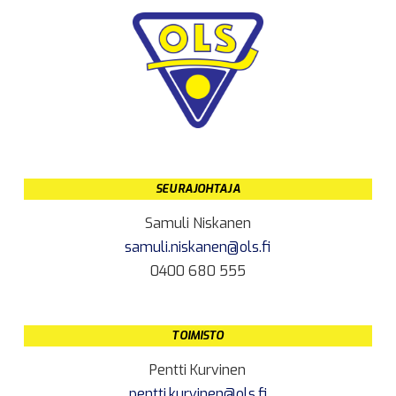
SEURAJOHTAJA
Samuli Niskanen
samuli.niskanen@ols.fi
0400 680 555
TOIMISTO
Pentti Kurvinen
pentti.kurvinen@ols.fi