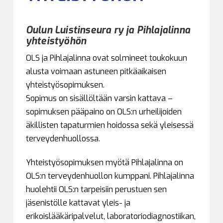
Oulun Luistinseura ry ja Pihlajalinna
yhteistyöhön
OLS ja Pihlajalinna ovat solmineet toukokuun
alusta voimaan astuneen pitkäaikaisen
yhteistyösopimuksen.
Sopimus on sisällöltään varsin kattava –
sopimuksen pääpaino on OLS:n urheilijoiden
äkillisten tapaturmien hoidossa sekä yleisessä
terveydenhuollossa.
Yhteistyösopimuksen myötä Pihlajalinna on
OLS:n terveydenhuollon kumppani. Pihlajalinna
huolehtii OLS:n tarpeisiin perustuen sen
jäsenistölle kattavat yleis- ja
erikoislääkäripalvelut, laboratoriodiagnostiikan,