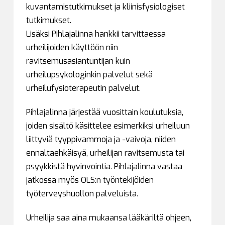
kuvantamistutkimukset ja kliinisfysiologiset
tutkimukset.
Lisäksi Pihlajalinna hankkii tarvittaessa
urheilijoiden käyttöön niin
ravitsemusasiantuntijan kuin
urheilupsykologinkin palvelut sekä
urheilufysioterapeutin palvelut.
Pihlajalinna järjestää vuosittain koulutuksia,
joiden sisältö käsittelee esimerkiksi urheiluun
liittyviä tyyppivammoja ja -vaivoja, niiden
ennaltaehkäisyä, urheilijan ravitsemusta tai
psyykkistä hyvinvointia. Pihlajalinna vastaa
jatkossa myös OLS:n työntekijöiden
työterveyshuollon palveluista.
Urheilija saa aina mukaansa lääkäriltä ohjeen,