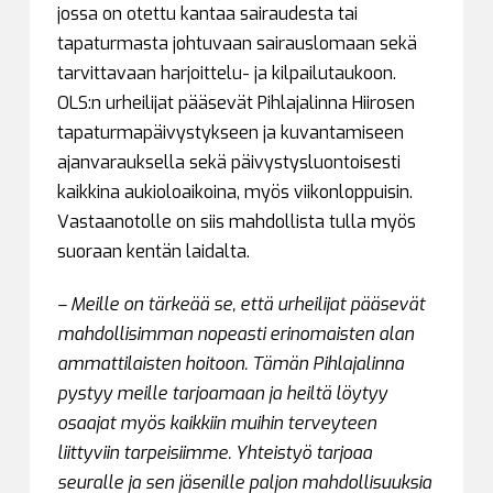
jossa on otettu kantaa sairaudesta tai
tapaturmasta johtuvaan sairauslomaan sekä
tarvittavaan harjoittelu- ja kilpailutaukoon.
OLS:n urheilijat pääsevät Pihlajalinna Hiirosen
tapaturmapäivystykseen ja kuvantamiseen
ajanvarauksella sekä päivystysluontoisesti
kaikkina aukioloaikoina, myös viikonloppuisin.
Vastaanotolle on siis mahdollista tulla myös
suoraan kentän laidalta.
–
Meille on tärkeää se, että urheilijat pääsevät
mahdollisimman nopeasti erinomaisten alan
ammattilaisten hoitoon. Tämän Pihlajalinna
pystyy meille tarjoamaan ja heiltä löytyy
osaajat myös kaikkiin muihin terveyteen
liittyviin tarpeisiimme. Yhteistyö tarjoaa
seuralle ja sen jäsenille paljon mahdollisuuksia