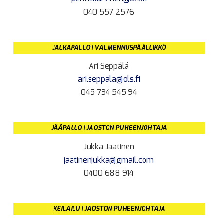
040 557 2576
JALKAPALLO | VALMENNUSPÄÄLLIKKÖ
Ari Seppälä
ari.seppala@ols.fi
045 734 545 94
JÄÄPALLO | JAOSTON PUHEENJOHTAJA
Jukka Jaatinen
jaatinenjukka@gmail.com
0400 688 914
KEILAILU | JAOSTON PUHEENJOHTAJA