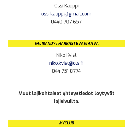
Ossi Kauppi
ossi.kauppi@gmail.com
0440 707 657
SALIBANDY | HARRASTEVASTAAVA
Niko Kvist
niko.kvist@ols.fi
044 751 8774
Muut lajikohtaiset yhteystiedot löytyvät
lajisivuilta.
MYCLUB