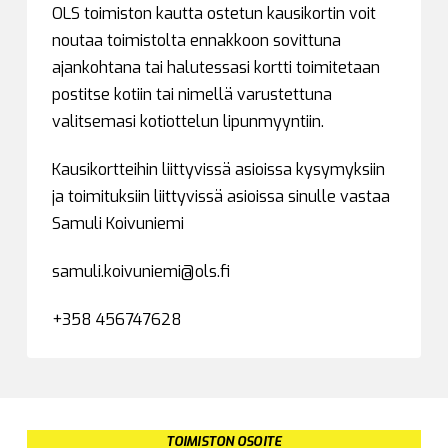
OLS toimiston kautta ostetun kausikortin voit
noutaa toimistolta ennakkoon sovittuna
ajankohtana tai halutessasi kortti toimitetaan
postitse kotiin tai nimellä varustettuna
valitsemasi kotiottelun lipunmyyntiin.
Kausikortteihin liittyvissä asioissa kysymyksiin
ja toimituksiin liittyvissä asioissa sinulle vastaa
Samuli Koivuniemi
samuli.koivuniemi@ols.fi
+358 456747628
TOIMISTON OSOITE