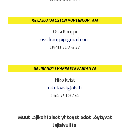
KEILAILU | JAOSTON PUHEENJOHTAJA
Ossi Kauppi
ossi.kauppi@gmail.com
0440 707 657
SALIBANDY | HARRASTEVASTAAVA
Niko Kvist
niko.kvist@ols.fi
044 751 8774
Muut lajikohtaiset yhteystiedot löytyvät
lajisivuilta.