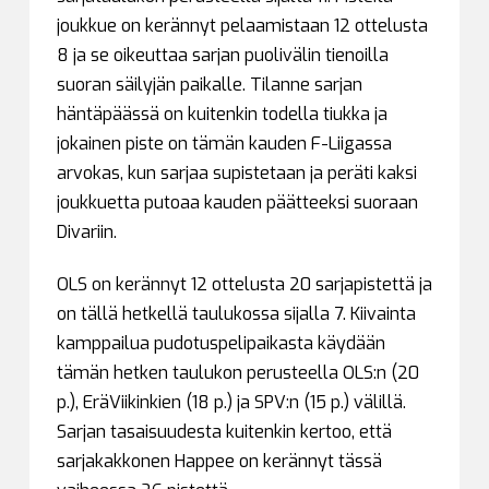
joukkue on kerännyt pelaamistaan 12 ottelusta
8 ja se oikeuttaa sarjan puolivälin tienoilla
suoran säilyjän paikalle. Tilanne sarjan
häntäpäässä on kuitenkin todella tiukka ja
jokainen piste on tämän kauden F-Liigassa
arvokas, kun sarjaa supistetaan ja peräti kaksi
joukkuetta putoaa kauden päätteeksi suoraan
Divariin.
OLS on kerännyt 12 ottelusta 20 sarjapistettä ja
on tällä hetkellä taulukossa sijalla 7. Kiivainta
kamppailua pudotuspelipaikasta käydään
tämän hetken taulukon perusteella OLS:n (20
p.), EräViikinkien (18 p.) ja SPV:n (15 p.) välillä.
Sarjan tasaisuudesta kuitenkin kertoo, että
sarjakakkonen Happee on kerännyt tässä