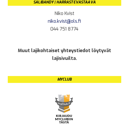
SALIBANDY | HARRASTEVASTAAVA
Niko Kvist
niko.kvist@ols.fi
044 751 8774
Muut lajikohtaiset yhteystiedot löytyvät
lajisivuilta.
MYCLUB