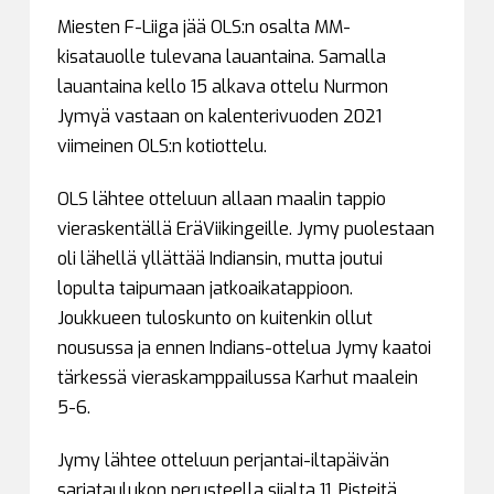
Miesten F-Liiga jää OLS:n osalta MM-
kisatauolle tulevana lauantaina. Samalla
lauantaina kello 15 alkava ottelu Nurmon
Jymyä vastaan on kalenterivuoden 2021
viimeinen OLS:n kotiottelu.
OLS lähtee otteluun allaan maalin tappio
vieraskentällä EräViikingeille. Jymy puolestaan
oli lähellä yllättää Indiansin, mutta joutui
lopulta taipumaan jatkoaikatappioon.
Joukkueen tuloskunto on kuitenkin ollut
nousussa ja ennen Indians-ottelua Jymy kaatoi
tärkessä vieraskamppailussa Karhut maalein
5-6.
Jymy lähtee otteluun perjantai-iltapäivän
sarjataulukon perusteella sijalta 11. Pisteitä