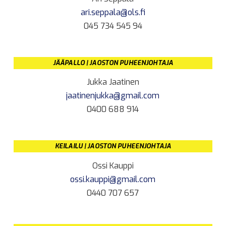
ari.seppala@ols.fi
045 734 545 94
JÄÄPALLO | JAOSTON PUHEENJOHTAJA
Jukka Jaatinen
jaatinenjukka@gmail.com
0400 688 914
KEILAILU | JAOSTON PUHEENJOHTAJA
Ossi Kauppi
ossi.kauppi@gmail.com
0440 707 657