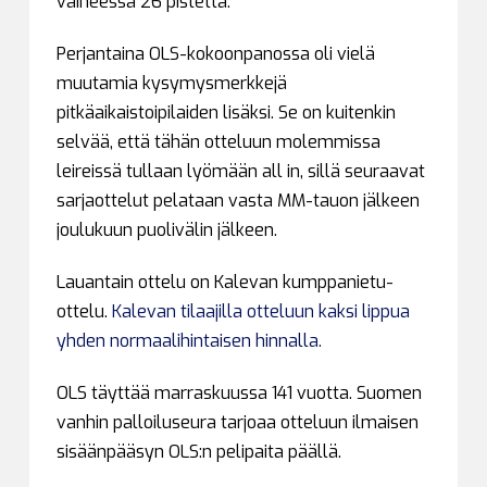
vaiheessa 26 pistettä.
Perjantaina OLS-kokoonpanossa oli vielä
muutamia kysymysmerkkejä
pitkäaikaistoipilaiden lisäksi. Se on kuitenkin
selvää, että tähän otteluun molemmissa
leireissä tullaan lyömään all in, sillä seuraavat
sarjaottelut pelataan vasta MM-tauon jälkeen
joulukuun puolivälin jälkeen.
Lauantain ottelu on Kalevan kumppanietu-
ottelu.
Kalevan tilaajilla otteluun kaksi lippua
yhden normaalihintaisen hinnalla.
OLS täyttää marraskuussa 141 vuotta. Suomen
vanhin palloiluseura tarjoaa otteluun ilmaisen
sisäänpääsyn OLS:n pelipaita päällä.