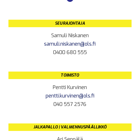
SEURAJOHTAJA
Samuli Niskanen
samuli.niskanen@ols.fi
0400 680 555
TOIMISTO
Pentti Kurvinen
pentti.kurvinen@ols.fi
040 557 2576
JALKAPALLO | VALMENNUSPÄÄLLIKKÖ
Ari Seppälä