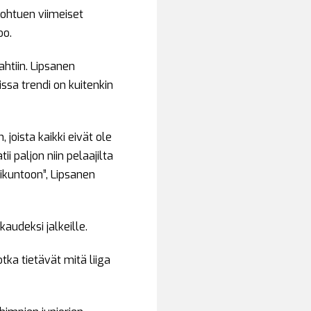
johtuen viimeiset
oo.
htiin. Lipsanen
issa trendi on kuitenkin
joista kaikki eivät ole
i paljon niin pelaajilta
likuntoon”, Lipsanen
audeksi jalkeille.
tka tietävät mitä liiga