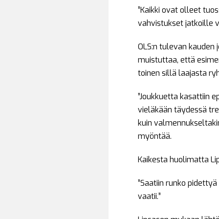
”Kaikki ovat olleet tuo
vahvistukset jatkoille
OLS:n tulevan kauden j
muistuttaa, että esimer
toinen sillä laajasta r
”Joukkuetta kasattiin e
vieläkään täydessä tree
kuin valmennukseltakin.
myöntää.
Kaikesta huolimatta Lip
”Saatiin runko pidettyä
vaatii.”