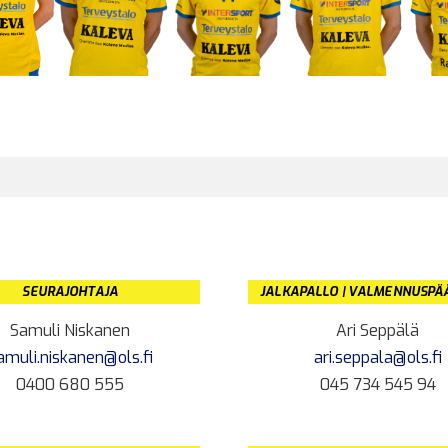
SEURAJOHTAJA
JALKAPALLO | VALMENNUSPÄ
Samuli Niskanen
Ari Seppälä
amuli.niskanen@ols.fi
ari.seppala@ols.fi
0400 680 555
045 734 545 94