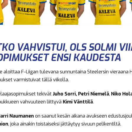
TKO VAHVISTUI, OLS SOLMI VI
OPIMUKSET ENSI KAUDESTA
 aloittaa F-Liigan tulevana sunnuntaina Steelersin vieraana
kset varmistuivat tällä viikolla.
laajasopimukset tekivät
Juho Sorri,
Petri Niemelä
,
Niko Hol
joukkueen vahvuuteen liittyvä
Kimi Vänttilä
.
arri Naumanen
on saanut kesän aikana avukseen edustusjo
nion
, joka ainakin toistaiseksi jättäytyy sivuun pelikentiltä.