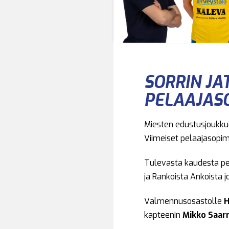
SORRIN JA
PELAAJAS
Miesten edustusjoukkue
Viimeiset pelaajasopimu
Tulevasta kaudesta pe
ja Rankoista Ankoista 
Valmennusosastolle
H
kapteenin
Mikko Saar