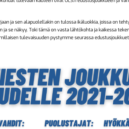
kohdat tulevaan kauteen ovat OLS:n edustusjoukkueen ja vanh
jaan ja sen alapuolellakin on tulossa ikäluokkia, joissa on teht
a se näkyy. Toki tämä on vasta lähtökohta ja kaikessa tekem
tä millaisen tulevaisuuden pystymme seurassa edustusjoukkue