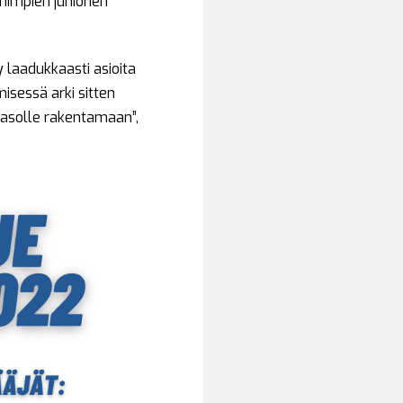
impien juniorien
y laadukkaasti asioita
isessä arki sitten
tasolle rakentamaan”,