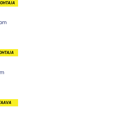
JOHTAJA
com
JOHTAJA
om
TAAVA