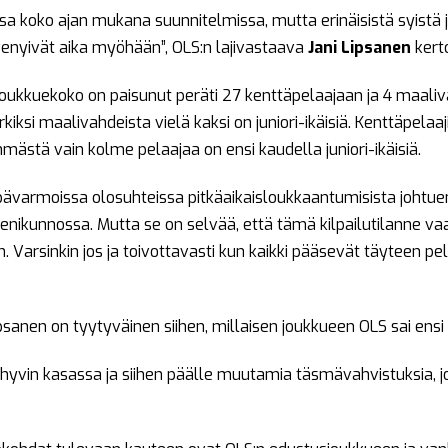
ssa koko ajan mukana suunnitelmissa, mutta erinäisistä syistä 
 venyivät aika myöhään”, OLS:n lajivastaava
Jani Lipsanen
kert
oukkuekoko on paisunut peräti 27 kenttäpelaajaan ja 4 maaliva
kiksi maalivahdeista vielä kaksi on juniori-ikäisiä. Kenttäpelaaj
yhmästä vain kolme pelaajaa on ensi kaudella juniori-ikäisiä.
pävarmoissa olosuhteissa pitkäaikaisloukkaantumisista johtuen, 
nikunnossa. Mutta se on selvää, että tämä kilpailutilanne vaati
 Varsinkin jos ja toivottavasti kun kaikki pääsevät täyteen pe
sanen on tyytyväinen siihen, millaisen joukkueen OLS sai ensi k
 hyvin kasassa ja siihen päälle muutamia täsmävahvistuksia, jo