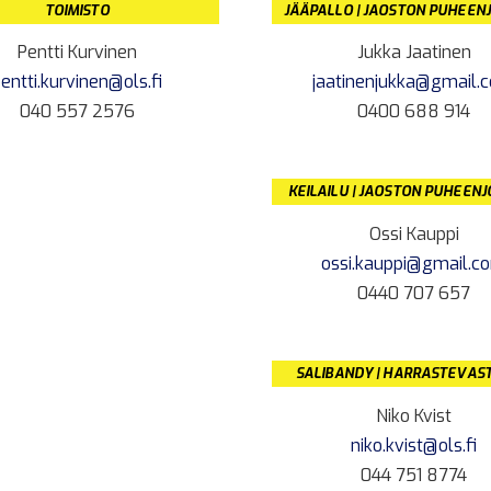
TOIMISTO
JÄÄPALLO | JAOSTON PUHEEN
Pentti Kurvinen
Jukka Jaatinen
entti.kurvinen@ols.fi
jaatinenjukka@gmail.
040 557 2576
0400 688 914
KEILAILU | JAOSTON PUHEEN
Ossi Kauppi
ossi.kauppi@gmail.c
0440 707 657
SALIBANDY | HARRASTEVAS
Niko Kvist
niko.kvist@ols.fi
044 751 8774