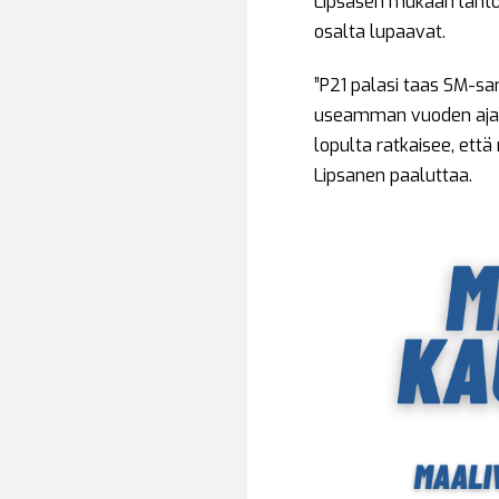
Lipsasen mukaan lähtö
osalta lupaavat.
”P21 palasi taas SM-sar
useamman vuoden ajan j
lopulta ratkaisee, et
Lipsanen paaluttaa.