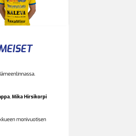
IMEISET
 Hämeenlinnassa.
appa
,
Mika Hirsikorpi
ukkueen monivuotisen