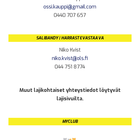
ossi.kauppi@gmail.com
0440 707 657
SALIBANDY | HARRASTEVASTAAVA
Niko Kvist
niko.kvist@ols.fi
044 751 8774
Muut lajikohtaiset yhteystiedot löytyvät
lajisivuilta.
MYCLUB