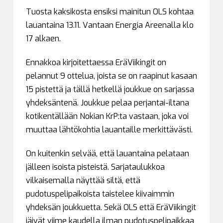
Tuosta kaksikosta ensiksi mainitun OLS kohtaa
lauantaina 13.11. Vantaan Energia Areenalla klo
17 alkaen.
Ennakkoa kirjoitettaessa EräViikingit on
pelannut 9 ottelua, joista se on raapinut kasaan
15 pistettä ja tällä hetkellä joukkue on sarjassa
yhdeksäntenä. Joukkue pelaa perjantai-iltana
kotikentällään Nokian KrP:ta vastaan, joka voi
muuttaa lähtökohtia lauantaille merkittävästi.
On kuitenkin selvää, että lauantaina pelataan
jälleen isoista pisteistä. Sarjataulukkoa
vilkaisemalla näyttää siltä, että
pudotuspelipaikoista taistelee kiivaimmin
yhdeksän joukkuetta. Sekä OLS että EräViikingit
jäivät viime kaudella ilman pudotuspelipaikkaa