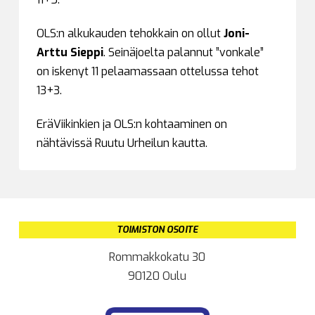
OLS:n alkukauden tehokkain on ollut
Joni-
Arttu Sieppi
. Seinäjoelta palannut ”vonkale”
on iskenyt 11 pelaamassaan ottelussa tehot
13+3.
EräViikinkien ja OLS:n kohtaaminen on
nähtävissä Ruutu Urheilun kautta.
TOIMISTON OSOITE
Rommakkokatu 30
90120 Oulu