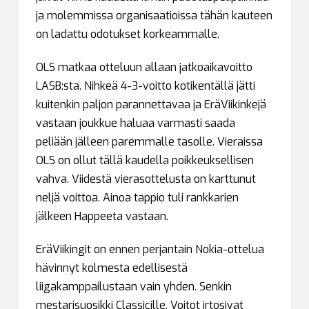
ja molemmissa organisaatioissa tähän kauteen
on ladattu odotukset korkeammalle.
OLS matkaa otteluun allaan jatkoaikavoitto
LASB:sta. Nihkeä 4-3-voitto kotikentällä jätti
kuitenkin paljon parannettavaa ja EräViikinkejä
vastaan joukkue haluaa varmasti saada
peliään jälleen paremmalle tasolle. Vieraissa
OLS on ollut tällä kaudella poikkeuksellisen
vahva. Viidestä vierasottelusta on karttunut
neljä voittoa. Ainoa tappio tuli rankkarien
jälkeen Happeeta vastaan.
EräViikingit on ennen perjantain Nokia-ottelua
hävinnyt kolmesta edellisestä
liigakamppailustaan vain yhden. Senkin
mestarisuosikki Classicille. Voitot irtosivat