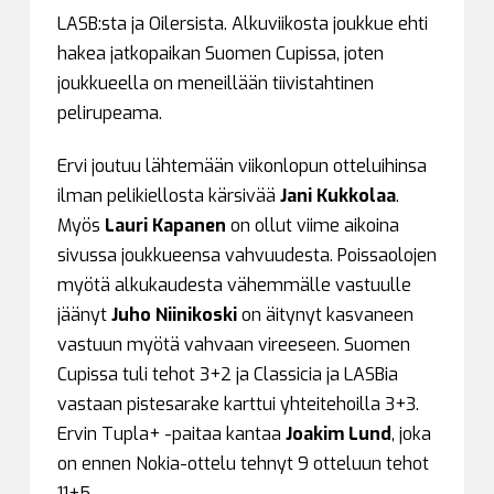
LASB:sta ja Oilersista. Alkuviikosta joukkue ehti
hakea jatkopaikan Suomen Cupissa, joten
joukkueella on meneillään tiivistahtinen
pelirupeama.
Ervi joutuu lähtemään viikonlopun otteluihinsa
ilman pelikiellosta kärsivää
Jani Kukkolaa
.
Myös
Lauri Kapanen
on ollut viime aikoina
sivussa joukkueensa vahvuudesta. Poissaolojen
myötä alkukaudesta vähemmälle vastuulle
jäänyt
Juho Niinikoski
on äitynyt kasvaneen
vastuun myötä vahvaan vireeseen. Suomen
Cupissa tuli tehot 3+2 ja Classicia ja LASBia
vastaan pistesarake karttui yhteitehoilla 3+3.
Ervin Tupla+ -paitaa kantaa
Joakim Lund
, joka
on ennen Nokia-ottelu tehnyt 9 otteluun tehot
11+5.