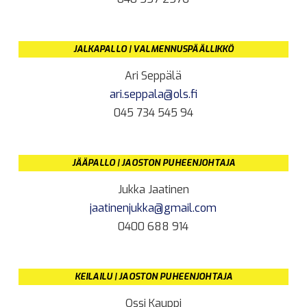
JALKAPALLO | VALMENNUSPÄÄLLIKKÖ
Ari Seppälä
ari.seppala@ols.fi
045 734 545 94
JÄÄPALLO | JAOSTON PUHEENJOHTAJA
Jukka Jaatinen
jaatinenjukka@gmail.com
0400 688 914
KEILAILU | JAOSTON PUHEENJOHTAJA
Ossi Kauppi