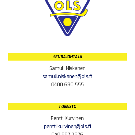
SEURAJOHTAJA
Samuli Niskanen
samuli.niskanen@ols.fi
0400 680 555
TOIMISTO
Pentti Kurvinen
pentti.kurvinen@ols.fi
040 557 2576