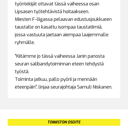
työntekijät ottavat tässä vaiheessa osan
Lipsasen työtehtävistä hoitaakseen.
Miesten F-liigassa pelaavan edustusjoukkueen
taustalle on kasattu isompaa taustatiimiä,
jossa vastuuta jaetaan aiempaa laajemmalle
ryhmälle.
”Kiitämme jo tässä vaiheessa Janin panosta
seuran salibandytoiminnan eteen tehdystä
työstä.
Toiminta jatkuu, pallo pyörii ja mennään
eteenpäin”, linjaa seurajohtaja Samuli Niskanen.
TOIMISTON OSOITE