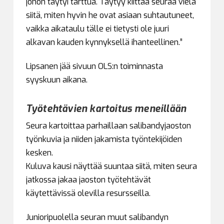
johon täytyi tarttua. Täytyy kiittää seuraa vielä
siitä, miten hyvin he ovat asiaan suhtautuneet,
vaikka aikataulu tälle ei tietysti ole juuri
alkavan kauden kynnyksellä ihanteellinen.”
Lipsanen jää sivuun OLS:n toiminnasta
syyskuun aikana.
Työtehtävien kartoitus meneillään
Seura kartoittaa parhaillaan salibandyjaoston
työnkuvia ja niiden jakamista työntekijöiden
kesken.
Kuluva kausi näyttää suuntaa siitä, miten seura
jatkossa jakaa jaoston työtehtävät
käytettävissä olevilla resursseilla.
Junioripuolella seuran muut salibandyn