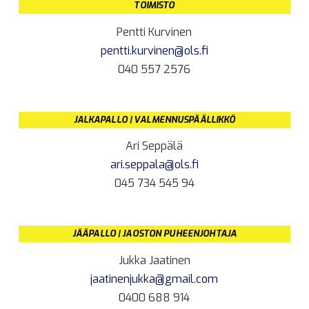
TOIMISTO
Pentti Kurvinen
pentti.kurvinen@ols.fi
040 557 2576
JALKAPALLO | VALMENNUSPÄÄLLIKKÖ
Ari Seppälä
ari.seppala@ols.fi
045 734 545 94
JÄÄPALLO | JAOSTON PUHEENJOHTAJA
Jukka Jaatinen
jaatinenjukka@gmail.com
0400 688 914