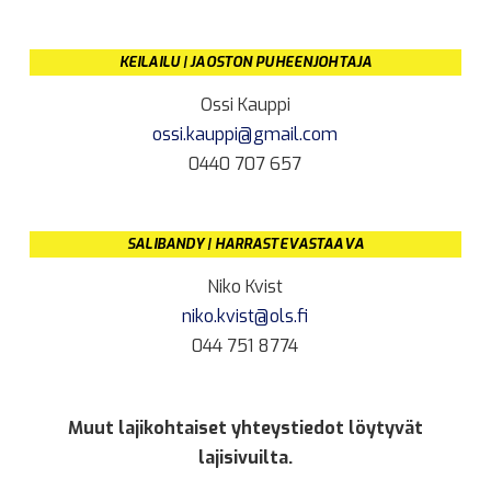
KEILAILU | JAOSTON PUHEENJOHTAJA
Ossi Kauppi
ossi.kauppi@gmail.com
0440 707 657
SALIBANDY | HARRASTEVASTAAVA
Niko Kvist
niko.kvist@ols.fi
044 751 8774
Muut lajikohtaiset yhteystiedot löytyvät
lajisivuilta.