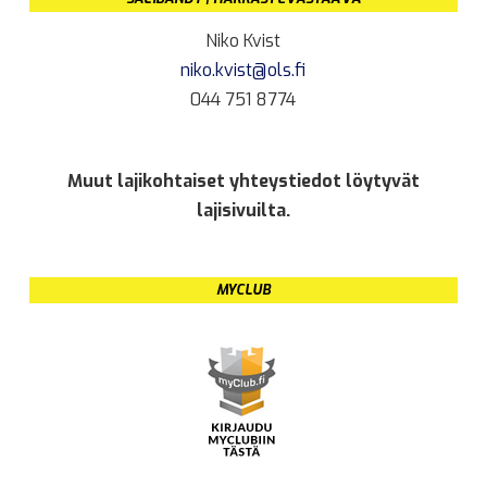
Niko Kvist
niko.kvist@ols.fi
044 751 8774
Muut lajikohtaiset yhteystiedot löytyvät
lajisivuilta.
MYCLUB