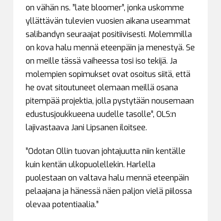
on vähän ns. ”late bloomer”, jonka uskomme
yllättävän tulevien vuosien aikana useammat
salibandyn seuraajat positiivisesti. Molemmilla
on kova halu mennä eteenpäin ja menestyä. Se
on meille tässä vaiheessa tosi iso tekijä. Ja
molempien sopimukset ovat osoitus siitä, että
he ovat sitoutuneet olemaan meillä osana
pitempää projektia, jolla pystytään nousemaan
edustusjoukkueena uudelle tasolle”, OLS:n
lajivastaava Jani Lipsanen iloitsee.
”Odotan Ollin tuovan johtajuutta niin kentälle
kuin kentän ulkopuolellekin. Harlella
puolestaan on valtava halu mennä eteenpäin
pelaajana ja hänessä näen paljon vielä piilossa
olevaa potentiaalia.”