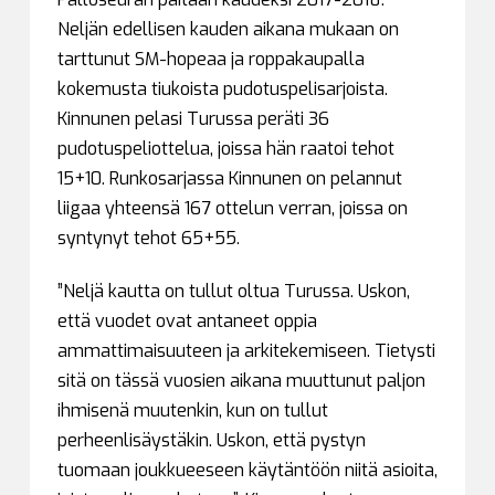
Neljän edellisen kauden aikana mukaan on
tarttunut SM-hopeaa ja roppakaupalla
kokemusta tiukoista pudotuspelisarjoista.
Kinnunen pelasi Turussa peräti 36
pudotuspeliottelua, joissa hän raatoi tehot
15+10. Runkosarjassa Kinnunen on pelannut
liigaa yhteensä 167 ottelun verran, joissa on
syntynyt tehot 65+55.
”Neljä kautta on tullut oltua Turussa. Uskon,
että vuodet ovat antaneet oppia
ammattimaisuuteen ja arkitekemiseen. Tietysti
sitä on tässä vuosien aikana muuttunut paljon
ihmisenä muutenkin, kun on tullut
perheenlisäystäkin. Uskon, että pystyn
tuomaan joukkueeseen käytäntöön niitä asioita,