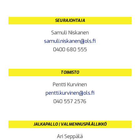
SEURAJOHTAJA
Samuli Niskanen
samuli.niskanen@ols.fi
0400 680 555
TOIMISTO
Pentti Kurvinen
pentti.kurvinen@ols.fi
040 557 2576
JALKAPALLO | VALMENNUSPÄÄLLIKKÖ
Ari Seppälä