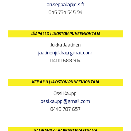
ari.seppala@ols.fi
045 734 545 94
JÄÄPALLO | JAOSTON PUHEENJOHTAJA
Jukka Jaatinen
jaatinenjukka@gmail.com
0400 688 914
KEILAILU | JAOSTON PUHEENJOHTAJA
Ossi Kauppi
ossi.kauppi@gmail.com
0440 707 657
SALIBANDY | HARRASTEVASTAAVA