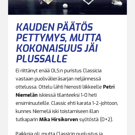
KAUDEN PÄÄTÖS
PETTYMYS, MUTTA
KOKONAISUUS JÄI
PLUSSALLE
Ei riittänyt enää OLS:n puristus Classicia
vastaan puolivälieräsarjan neljännessä
ottelussa. Ottelu lähti hienosti liikkeelle
Petri
Niemelän
iskiessä tilanteeksi 1-0 heti
ensiminuuteille. Classic ehti karata 1-2-johtoon,
kunnes Niemelä iski toistamiseen illan
tutkaparin
Mika Hirsikorven
syötöstä (0+2).
Paikkoja oli, mutta Classicin puolustus ja