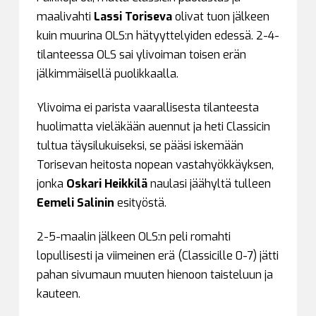
maalivahti
Lassi Toriseva
olivat tuon jälkeen
kuin muurina OLS:n hätyyttelyiden edessä. 2-4-
tilanteessa OLS sai ylivoiman toisen erän
jälkimmäisellä puolikkaalla.
Ylivoima ei parista vaarallisesta tilanteesta
huolimatta vieläkään auennut ja heti Classicin
tultua täysilukuiseksi, se pääsi iskemään
Torisevan heitosta nopean vastahyökkäyksen,
jonka
Oskari Heikkilä
naulasi jäähyltä tulleen
Eemeli Salinin
esityöstä.
2-5-maalin jälkeen OLS:n peli romahti
lopullisesti ja viimeinen erä (Classicille 0-7) jätti
pahan sivumaun muuten hienoon taisteluun ja
kauteen.