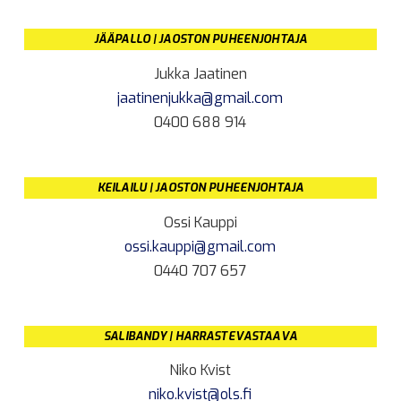
JÄÄPALLO | JAOSTON PUHEENJOHTAJA
Jukka Jaatinen
jaatinenjukka@gmail.com
0400 688 914
KEILAILU | JAOSTON PUHEENJOHTAJA
Ossi Kauppi
ossi.kauppi@gmail.com
0440 707 657
SALIBANDY | HARRASTEVASTAAVA
Niko Kvist
niko.kvist@ols.fi