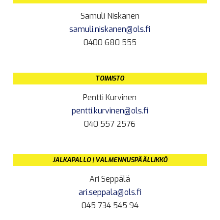
Samuli Niskanen
samuli.niskanen@ols.fi
0400 680 555
TOIMISTO
Pentti Kurvinen
pentti.kurvinen@ols.fi
040 557 2576
JALKAPALLO | VALMENNUSPÄÄLLIKKÖ
Ari Seppälä
ari.seppala@ols.fi
045 734 545 94