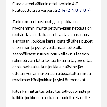
Classic eteni välieriin otteluvoitoin 4-0.
Päätösottelu se vei peräti
2-14 (2-4, 0-3, 0-7).
Tarkemman kausianalyysin paikka on
myöhemmin, mutta pettymyksen hetkellä on
muistettava, että kausi oli valtava parannus
aiempaan. Joukkue keräsi pisteitä lähes puolet
enemmän ja pystyi voittamaan otteluita
säännöllisesti rutiinisuorituksillakin. Classicin
rutiini oli vain tällä kertaa liikaa ja täytyy ottaa
oppia parhaalta, kun joukkue pääsi neljän
ottelun verran näkemään aitiopaikalta, missä
maailman kärkijoukkue ja yksilöt menevät.
Kiitos kannattajille, tukijoille, talkoovoimille ja
kaikille joukkueen mukana kaudella eläneille.