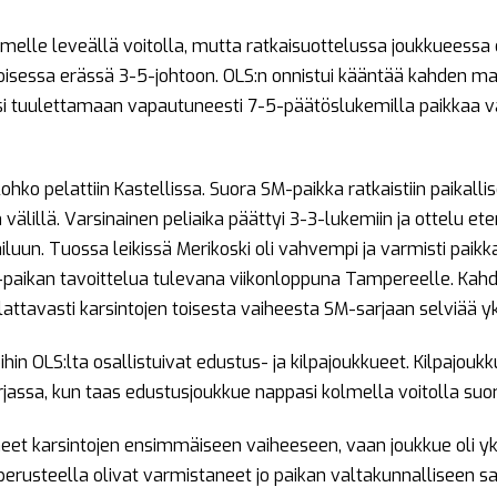
olmelle leveällä voitolla, mutta ratkaisuottelussa joukkueessa e
toisessa erässä 3-5-johtoon. OLS:n onnistui kääntää kahden m
äsi tuulettamaan vapautuneesti 7-5-päätöslukemilla paikkaa v
ohko pelattiin Kastellissa. Suora SM-paikka ratkaistiin paikalli
 välillä. Varsinainen peliaika päättyi 3-3-lukemiin ja ottelu et
iluun. Tuossa leikissä Merikoski oli vahvempi ja varmisti paik
M-paikan tavoittelua tulevana viikonloppuna Tampereelle. Ka
attavasti karsintojen toisesta vaiheesta SM-sarjaan selviää yk
hin OLS:lta osallistuivat edustus- ja kilpajoukkueet. Kilpajoukk
rjassa, kun taas edustusjoukkue nappasi kolmella voitolla suo
neet karsintojen ensimmäiseen vaiheeseen, vaan joukkue oli yksi
perusteella olivat varmistaneet jo paikan valtakunnalliseen sa