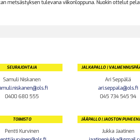
ikan metsästyksen tulevana viikonloppuna. Nuokin ottelut pel
SEURAJOHTAJA
JALKAPALLO | VALMENNUSPÄ
Samuli Niskanen
Ari Seppälä
amuli.niskanen@ols.fi
ari.seppala@ols.fi
0400 680 555
045 734 545 94
TOIMISTO
JÄÄPALLO | JAOSTON PUHEEN
Pentti Kurvinen
Jukka Jaatinen
entti.kurvinen@ols.fi
jaatinenjukka@gmail.