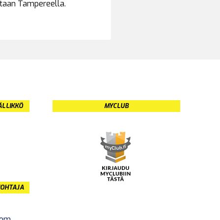
ataan Tampereella.
ÄLLIKKÖ
MYCLUB
JOHTAJA
com