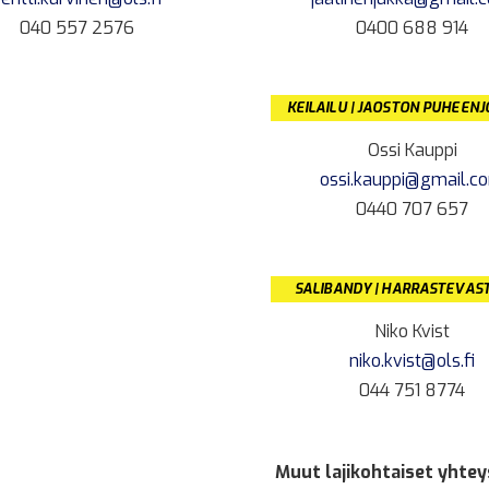
040 557 2576
0400 688 914
KEILAILU | JAOSTON PUHEEN
Ossi Kauppi
ossi.kauppi@gmail.c
0440 707 657
SALIBANDY | HARRASTEVAS
Niko Kvist
niko.kvist@ols.fi
044 751 8774
Muut lajikohtaiset yhtey