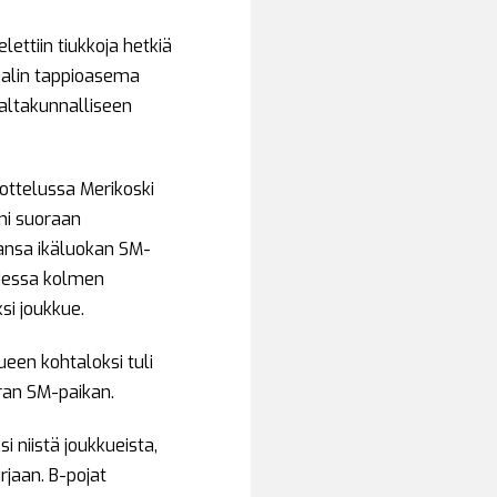
lettiin tiukkoja hetkiä
aalin tappioasema
altakunnalliseen
sottelussa Merikoski
eni suoraan
kansa ikäluokan SM-
hdessa kolmen
si joukkue.
ueen kohtaloksi tuli
ran SM-paikan.
 niistä joukkueista,
rjaan. B-pojat