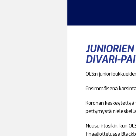
JUNIORIEN
DIVARI-PA
OLS:n juniorijoukkueide
Ensimmäisenä karsintavi
Koronan keskeytettyä v
pettymystä nieleskellä
Nousu irtosikin, kun OL
finaaliottelussa Blackbi