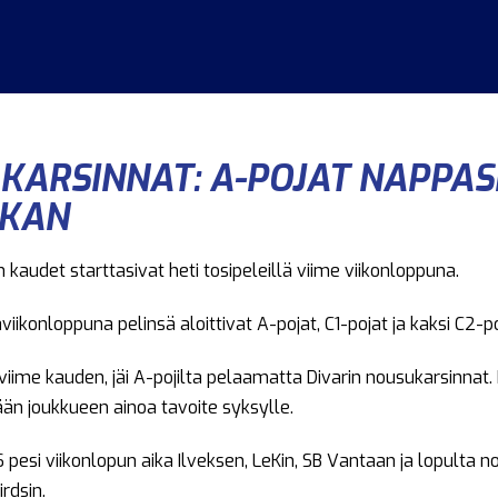
 KARSINNAT: A-POJAT NAPPAS
IKAN
n kaudet starttasivat heti tosipeleillä viime viikonloppuna.
ikonloppuna pelinsä aloittivat A-pojat, C1-pojat ja kaksi C2-po
iime kauden, jäi A-pojilta pelaamatta Divarin nousukarsinnat. 
än joukkueen ainoa tavoite syksylle.
S pesi viikonlopun aika Ilveksen, LeKin, SB Vantaan ja lopulta 
rdsin.