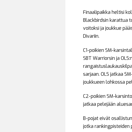
Finaalipaikka heltisi k
Blackbirdsin karattua 
voitoksi ja joukkue pä
Divariin.
C1-poikien SM-karsintal
SBT Warriorsin ja OLS:n
rangaistuslaukauskilpa
sarjaan. OLS jatkaa S
joukkueen lohkossa pel
C2-poikien SM-karsintoi
jatkaa pelejään aluesa
B-pojat eivät osallistu
jotka rankingpisteiden 