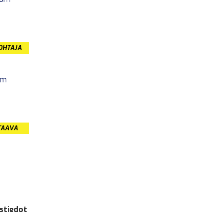
JOHTAJA
om
TAAVA
stiedot