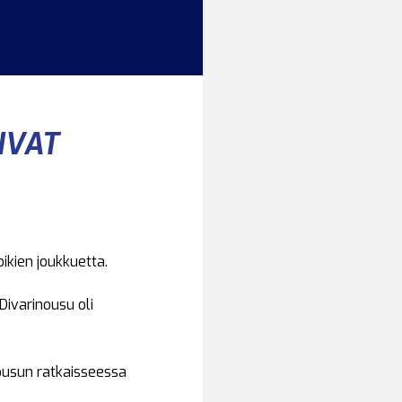
IVAT
ikien joukkuetta.
Divarinousu oli
nousun ratkaisseessa