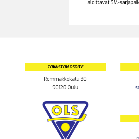
aloittavat SM-sarjapa
TOIMISTON OSOITE
Rommakkokatu 30
90120 Oulu
s
p