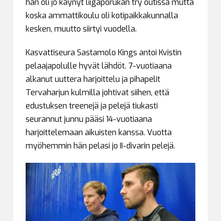
hän oli jo käynyt liigaporukan try outissa mutta
koska ammattikoulu oli kotipaikkakunnalla
kesken, muutto siirtyi vuodella.
Kasvattiseura Sastamolo Kings antoi Kvistin
pelaajapolulle hyvät lähdöt. 7-vuotiaana
alkanut uuttera harjoittelu ja pihapelit
Tervaharjun kulmilla johtivat siihen, että
edustuksen treenejä ja pelejä tiukasti
seurannut junnu pääsi 14-vuotiaana
harjoittelemaan aikuisten kanssa. Vuotta
myöhemmin hän pelasi jo II-divarin pelejä.