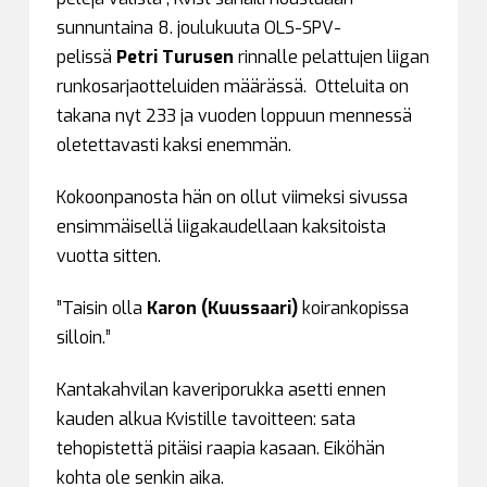
sunnuntaina 8. joulukuuta OLS-SPV-
pelissä
Petri Turusen
rinnalle pelattujen liigan
runkosarjaotteluiden määrässä. Otteluita on
takana nyt 233 ja vuoden loppuun mennessä
oletettavasti kaksi enemmän.
Kokoonpanosta hän on ollut viimeksi sivussa
ensimmäisellä liigakaudellaan kaksitoista
vuotta sitten.
”Taisin olla
Karon (Kuussaari)
koirankopissa
silloin.”
Kantakahvilan kaveriporukka asetti ennen
kauden alkua Kvistille tavoitteen: sata
tehopistettä pitäisi raapia kasaan. Eiköhän
kohta ole senkin aika.