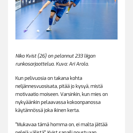
Niko Kvist (26) on pelannut 233 liigan
runkosarjaottelua. Kuva: Ari Arola.
Kun pelivuosia on takana kohta
neljännesvuosisata, pitää jo kysyä, mistä
motivaatio moiseen. Varsinkin, kun mies on
nykyäänkin pelaavassa kokoonpanossa
käytännössä joka ikinen kerta.
”Mukavaa tämä homma on, ei malta jättää
pelejä välistä”, Kvist sanaili noustuaan