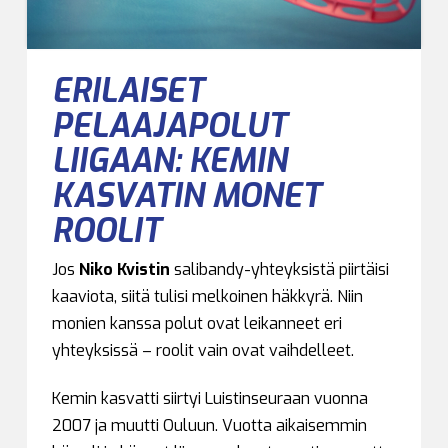
ERILAISET
PELAAJAPOLUT
LIIGAAN: KEMIN
KASVATIN MONET
ROOLIT
Jos
Niko Kvistin
salibandy-yhteyksistä piirtäisi
kaaviota, siitä tulisi melkoinen häkkyrä. Niin
monien kanssa polut ovat leikanneet eri
yhteyksissä – roolit vain ovat vaihdelleet.
Kemin kasvatti siirtyi Luistinseuraan vuonna
2007 ja muutti Ouluun. Vuotta aikaisemmin