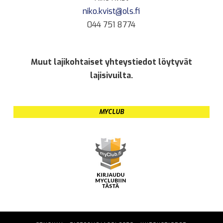
niko.kvist@ols.fi
044 751 8774
Muut lajikohtaiset yhteystiedot löytyvät
lajisivuilta.
MYCLUB