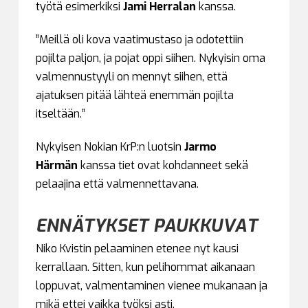
työtä esimerkiksi
Jami Herralan
kanssa.
”Meillä oli kova vaatimustaso ja odotettiin
pojilta paljon, ja pojat oppi siihen. Nykyisin oma
valmennustyyli on mennyt siihen, että
ajatuksen pitää lähteä enemmän pojilta
itseltään.”
Nykyisen Nokian KrP:n luotsin
Jarmo
Härmän
kanssa tiet ovat kohdanneet sekä
pelaajina että valmennettavana.
ENNÄTYKSET PAUKKUVAT
Niko Kvistin pelaaminen etenee nyt kausi
kerrallaan. Sitten, kun pelihommat aikanaan
loppuvat, valmentaminen vienee mukanaan ja
mikä ettei vaikka työksi asti.