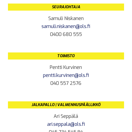
SEURAJOHTAJA
Samuli Niskanen
samuli.niskanen@ols.fi
0400 680 555
TOIMISTO
Pentti Kurvinen
pentti.kurvinen@ols.fi
040 557 2576
JALKAPALLO | VALMENNUSPÄÄLLIKKÖ
Ari Seppälä
ari.seppala@ols.fi