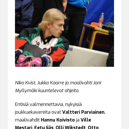
Niko Kvist, Jukka Kaarre ja maalivahti Joni
Myllymäki kuuntelevat ohjeita.
Entisiä valmennettavia, nykyisiä
joukkuekavereita ovat
Valtteri Parviainen
,
maalivahdit
Hannu Koivisto
ja
Ville
Mestari
,
Eetu Ijäs
,
Olli Wikstedt
,
Otto