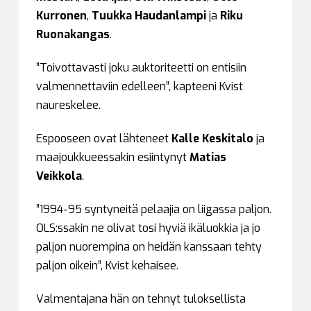
Kurronen
,
Tuukka Haudanlampi
ja
Riku
Ruonakangas
.
”Toivottavasti joku auktoriteetti on entisiin
valmennettaviin edelleen”, kapteeni Kvist
naureskelee.
Espooseen ovat lähteneet
Kalle Keskitalo
ja
maajoukkueessakin esiintynyt
Matias
Veikkola
.
”1994-95 syntyneitä pelaajia on liigassa paljon.
OLS:ssakin ne olivat tosi hyviä ikäluokkia ja jo
paljon nuorempina on heidän kanssaan tehty
paljon oikein”, Kvist kehaisee.
Valmentajana hän on tehnyt tuloksellista