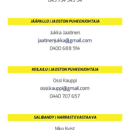
045 734 545 94
JÄÄPALLO | JAOSTON PUHEENJOHTAJA
Jukka Jaatinen
jaatinenjukka@gmail.com
0400 688 914
KEILAILU | JAOSTON PUHEENJOHTAJA
Ossi Kauppi
ossi.kauppi@gmail.com
0440 707 657
SALIBANDY | HARRASTEVASTAAVA
Niko Kvist