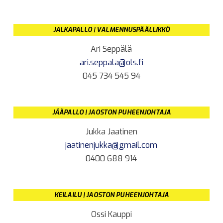
JALKAPALLO | VALMENNUSPÄÄLLIKKÖ
Ari Seppälä
ari.seppala@ols.fi
045 734 545 94
JÄÄPALLO | JAOSTON PUHEENJOHTAJA
Jukka Jaatinen
jaatinenjukka@gmail.com
0400 688 914
KEILAILU | JAOSTON PUHEENJOHTAJA
Ossi Kauppi