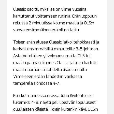
Classic osoitti, miksi se on viime vuosina
kartuttanut voittamisen rutiinia. Erän loppuun
reilussa 2 minuutissa kolme maalia ja OLS:n
vahva ensimmäinen erä oli nollattu.
Toisen erän alussa Classic jatkoi tehokkaasti ja
karkasi ensimmäisillä minuuteille 3-5-johtoon.
Asla Veteläisen ylivoimaosumalla OLS tuli
maalin päähän, kunnes Classic jälleen kartutti
maalimääräänsä kahdella lisäosumalla.
Viimeiseen erään lähdettiin vankassa
tamperelaisjohdossa 4-7.
Kun kolmannessa erässä Juha Kivilehto iski
lukemiksi 4-8, näytti peli lipeävän lopullisesti
oululaisten käsistä. Toisin kuitenkin kävi. OLS:n