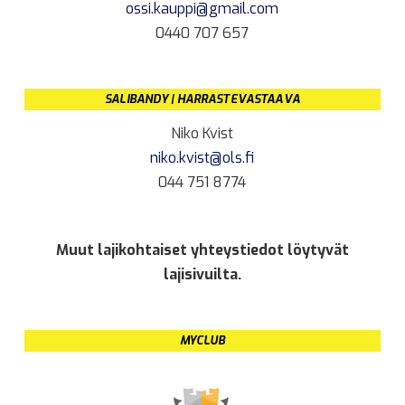
ossi.kauppi@gmail.com
0440 707 657
SALIBANDY | HARRASTEVASTAAVA
Niko Kvist
niko.kvist@ols.fi
044 751 8774
Muut lajikohtaiset yhteystiedot löytyvät
lajisivuilta.
MYCLUB