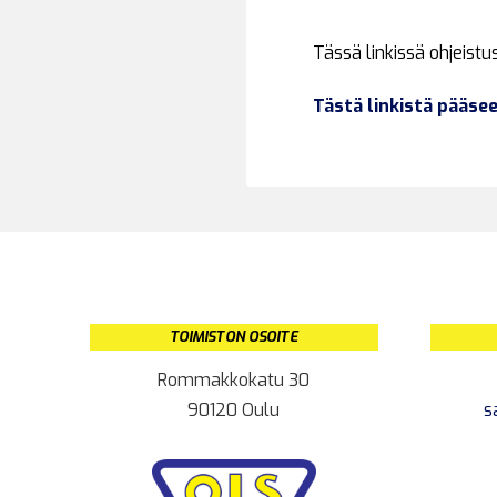
Tässä linkissä ohjeist
Tästä linkistä pääse
TOIMISTON OSOITE
Rommakkokatu 30
90120 Oulu
s