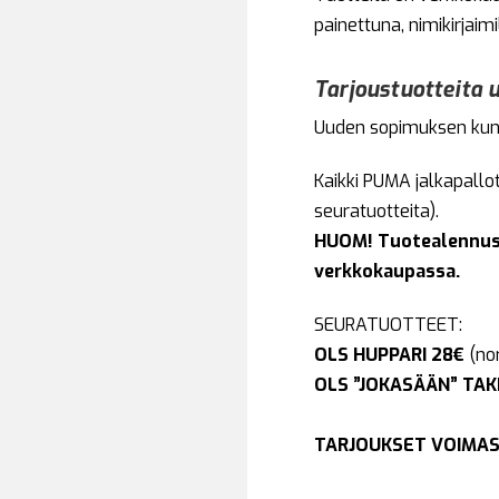
painettuna, nimikirjaim
Tarjoustuotteita
Uuden sopimuksen kunn
Kaikki PUMA jalkapallot
seuratuotteita).
HUOM! Tuotealennus 
verkkokaupassa.
SEURATUOTTEET:
OLS HUPPARI 28€
(nor
OLS ”JOKASÄÄN” TAK
TARJOUKSET VOIMASS