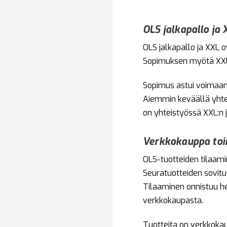
OLS jalkapallo ja
OLS jalkapallo ja XXL
Sopimuksen myötä XXL 
Sopimus astui voimaan 
Aiemmin keväällä yhteis
on yhteistyössä XXL:n
Verkkokauppa toim
OLS-tuotteiden tilaami
Seuratuotteiden sovit
Tilaaminen onnistuu he
verkkokaupasta.
Tuotteita on verkkokau