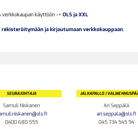
us verkkokaupan käyttöön ->
OLS ja XXL
e rekisteröitymään ja kirjautumaan verkkokauppaan.
SEURAJOHTAJA
JALKAPALLO | VALMENNUSPÄ
Samuli Niskanen
Ari Seppälä
amuli.niskanen@ols.fi
ari.seppala@ols.fi
0400 680 555
045 734 545 94