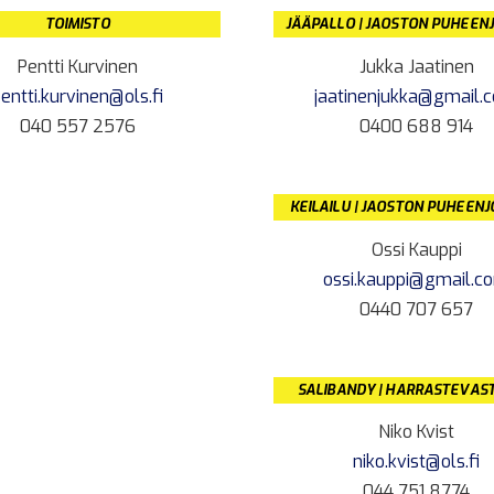
TOIMISTO
JÄÄPALLO | JAOSTON PUHEEN
Pentti Kurvinen
Jukka Jaatinen
entti.kurvinen@ols.fi
jaatinenjukka@gmail.
040 557 2576
0400 688 914
KEILAILU | JAOSTON PUHEEN
Ossi Kauppi
ossi.kauppi@gmail.c
0440 707 657
SALIBANDY | HARRASTEVAS
Niko Kvist
niko.kvist@ols.fi
044 751 8774