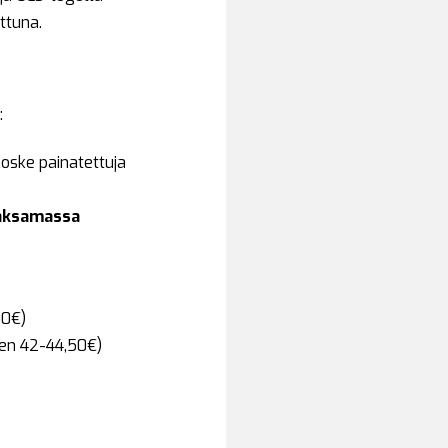
ttuna.
:
koske painatettuja
maksamassa
50€)
uen 42-44,50€)