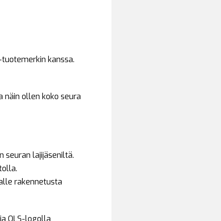
-tuotemerkin kanssa.
ja näin ollen koko seura
seuran lajijäseniltä.
olla.
ralle rakennetusta
 ja OLS-logolla