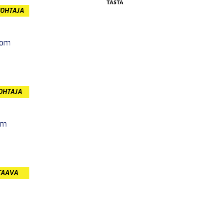
JOHTAJA
com
JOHTAJA
om
TAAVA