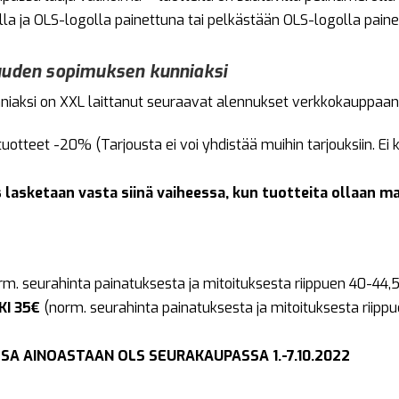
illa ja OLS-logolla painettuna tai pelkästään OLS-logolla paine
 uuden sopimuksen kunniaksi
iaksi on XXL laittanut seuraavat alennukset verkkokauppaan
uotteet -20% (Tarjousta ei voi yhdistää muihin tarjouksiin. Ei 
lasketaan vasta siinä vaiheessa, kun tuotteita ollaan 
m. seurahinta painatuksesta ja mitoituksesta riippuen 40-44,
KI 35€
(norm. seurahinta painatuksesta ja mitoituksesta riipp
A AINOASTAAN OLS SEURAKAUPASSA 1.-7.10.2022