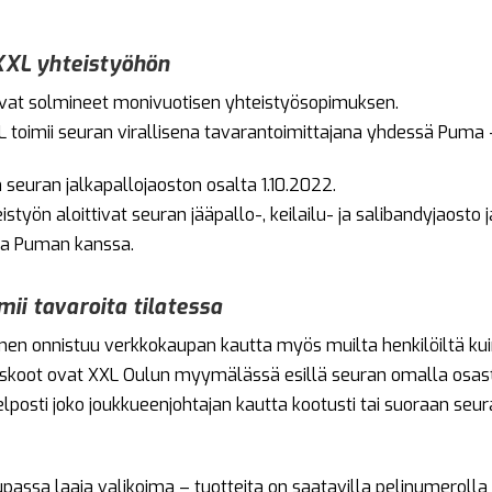
 XXL yhteistyöhön
 ovat solmineet monivuotisen yhteistyösopimuksen.
toimii seuran virallisena tavarantoimittajana yhdessä Puma 
seuran jalkapallojaoston osalta 1.10.2022.
työn aloittivat seuran jääpallo-, keilailu- ja salibandyjaosto 
 ja Puman kanssa.
ii tavaroita tilatessa
nen onnistuu verkkokaupan kautta myös muilta henkilöiltä kuin 
uskoot ovat XXL Oulun myymälässä esillä seuran omalla osast
lposti joko joukkueenjohtajan kautta kootusti tai suoraan seu
passa laaja valikoima – tuotteita on saatavilla pelinumerolla