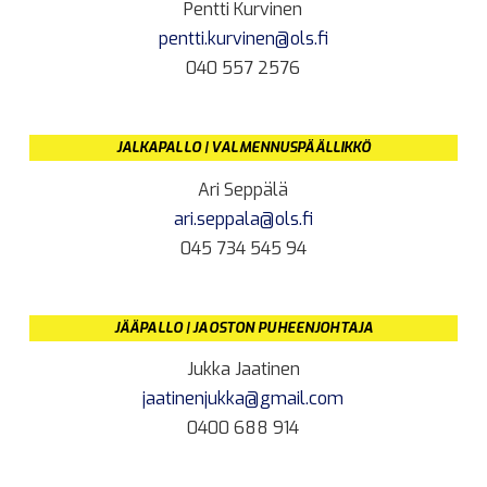
Pentti Kurvinen
pentti.kurvinen@ols.fi
040 557 2576
JALKAPALLO | VALMENNUSPÄÄLLIKKÖ
Ari Seppälä
ari.seppala@ols.fi
045 734 545 94
JÄÄPALLO | JAOSTON PUHEENJOHTAJA
Jukka Jaatinen
jaatinenjukka@gmail.com
0400 688 914