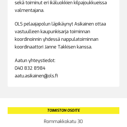
sekä toiminut eri ikäluokkien kilpajoukkueissa
valmentajana.
OLS pelaajapolun läpikäynyt Asikainen ottaa
vastuulleen kaupunkisarja toiminnan
koordinoinnin yhdessä nappulatoiminnan
koordinaattori Janne Takkisen kanssa.
Aatun yhteystiedot:
040 832 8984
aatu.asikainen@ols.fi
TOIMISTON OSOITE
Rommakkokatu 30