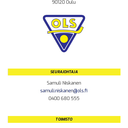
90120 Oulu
SEURAJOHTAJA
Samuli Niskanen
samuli.niskanen@ols.fi
0400 680 555
TOIMISTO