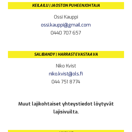
KEILAILU | JAOSTON PUHEENJOHTAJA
Ossi Kauppi
ossi.kauppi@gmail.com
0440 707 657
SALIBANDY | HARRASTEVASTAAVA
Niko Kvist
niko.kvist@ols.fi
044 751 8774
Muut lajikohtaiset yhteystiedot löytyvät
lajisivuilta.