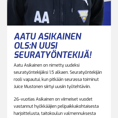
AATU ASIKAINEN
OLS:N UUSI
SEURATYÖNTEKIJÄ!
Aatu Asikainen on nimetty uudeksi
seuratyöntekijäksi 1.5 alkaen. Seuratyöntekijän
rooli vapautui, kun pitkään seurassa toiminut
Juice Mustonen siirtyi uusiin työtehtäviin.
26-vuotias Asikainen on viimeiset vuodet
vastannut hyökkääjien pelipaikkakohtaisesta
harjoittelusta, taitokoulun valmennuksesta