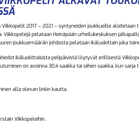
VIIKKOPELIT ALKAVAT TOUK
SSÄ
Viikkopelit 2017 – 2021 – syntyneiden joukkueille aloitetaan t
. Viikkopelejä pelataan Heinäpään urheilukeskuksen jalkapall
uuren joukkuemäärän johdosta pelataan ikäluokittain joka toine
tiedot ikäluokittaisista pelipäivistä löytyvät erillisestä Viikkope
autuminen on avoinna 30.4 saakka tai siihen saakka, kun sarja 
minen alla olevan linkin kautta.
tain Viikkopeleihin.