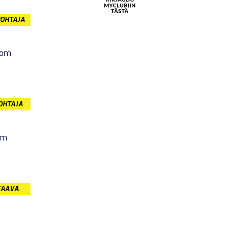
JOHTAJA
com
JOHTAJA
om
TAAVA