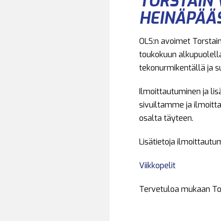
TORSTAIN 
HEINÄPÄÄ
OLS:n avoimet Torstain 
toukokuun alkupuolella
tekonurmikentällä ja s
Ilmoittautuminen ja lisä
sivuiltamme ja ilmoitt
osalta täyteen.
Lisätietoja ilmoittautu
Viikkopelit
Tervetuloa mukaan Tors