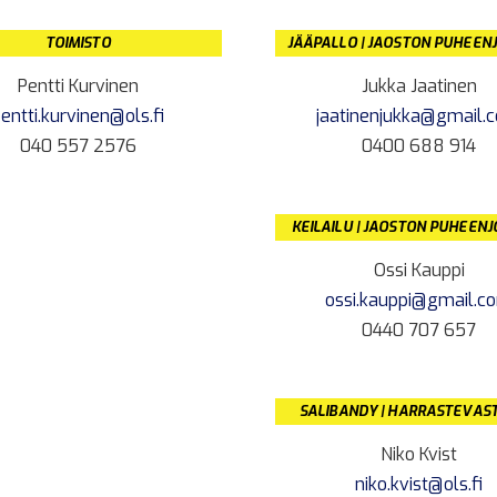
TOIMISTO
JÄÄPALLO | JAOSTON PUHEEN
Pentti Kurvinen
Jukka Jaatinen
entti.kurvinen@ols.fi
jaatinenjukka@gmail.
040 557 2576
0400 688 914
KEILAILU | JAOSTON PUHEEN
Ossi Kauppi
ossi.kauppi@gmail.c
0440 707 657
SALIBANDY | HARRASTEVAS
Niko Kvist
niko.kvist@ols.fi