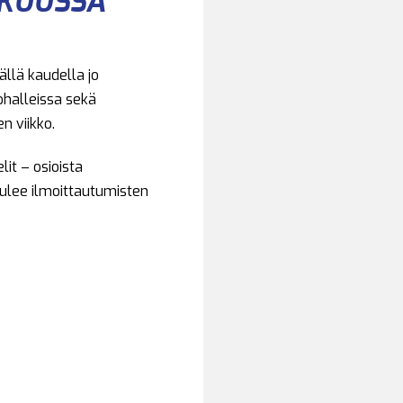
OKUUSSA
ällä kaudella jo
ohalleissa sekä
n viikko.
lit – osioista
tulee ilmoittautumisten