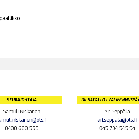
äällikkö
SEURAJOHTAJA
JALKAPALLO | VALMENNUSPÄ
Samuli Niskanen
Ari Seppälä
amuli.niskanen@ols.fi
ari.seppala@ols.fi
0400 680 555
045 734 545 94