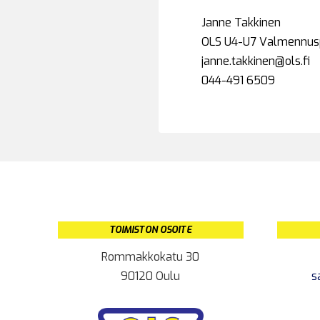
Janne Takkinen
OLS U4-U7 Valmennusp
janne.takkinen@ols.fi
044-491 6509
TOIMISTON OSOITE
Rommakkokatu 30
90120 Oulu
s