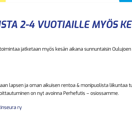
STA 2-4 VUOTIAILLE MYÖS K
 toimintaa jatketaan myös kesän aikana sunnuntaisin Oulujoen
iaan lapsen ja oman aikuisen rentoa & monipuolista liikuntaa 
moittautuminen on nyt avoinna Perhefutis – osiossamme.
tinseura ry