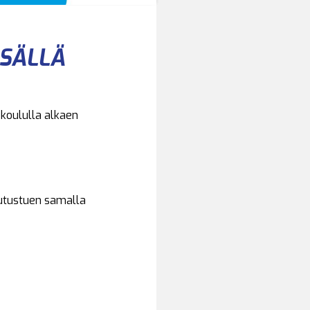
ESÄLLÄ
 koululla alkaen
tutustuen samalla