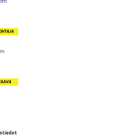
com
JOHTAJA
om
TAAVA
stiedot