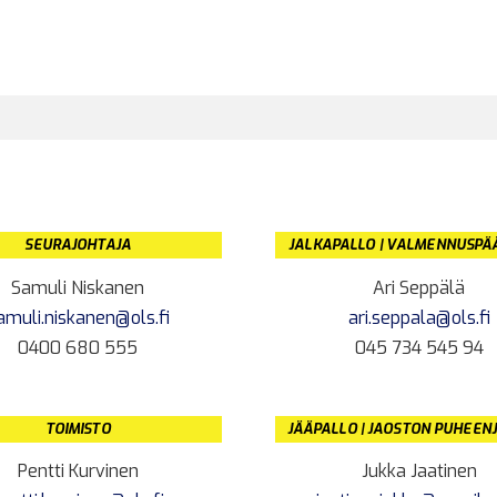
SEURAJOHTAJA
JALKAPALLO | VALMENNUSPÄ
Samuli Niskanen
Ari Seppälä
amuli.niskanen@ols.fi
ari.seppala@ols.fi
0400 680 555
045 734 545 94
TOIMISTO
JÄÄPALLO | JAOSTON PUHEEN
Pentti Kurvinen
Jukka Jaatinen