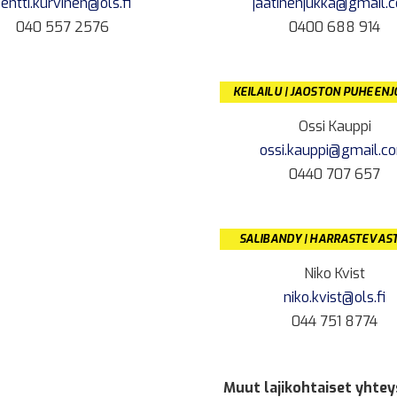
entti.kurvinen@ols.fi
jaatinenjukka@gmail.
040 557 2576
0400 688 914
KEILAILU | JAOSTON PUHEEN
Ossi Kauppi
ossi.kauppi@gmail.c
0440 707 657
SALIBANDY | HARRASTEVAS
Niko Kvist
niko.kvist@ols.fi
044 751 8774
Muut lajikohtaiset yhtey