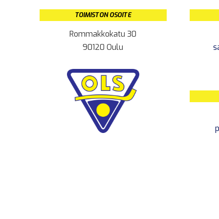
TOIMISTON OSOITE
Rommakkokatu 30
90120 Oulu
s
p