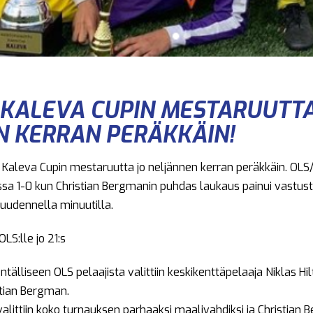
I KALEVA CUPIN MESTARUUTTA
N KERRAN PERÄKKÄIN!
a Kaleva Cupin mestaruutta jo neljännen kerran peräkkäin. OLS
issa 1-0 kun Christian Bergmanin puhdas laukaus painui vastu
kuudennella minuutilla.
OLS:lle jo 21:s
älliseen OLS pelaajista valittiin keskikenttäpelaaja Niklas Hi
stian Bergman.
alittiin koko turnauksen parhaaksi maalivahdiksi ja Christian