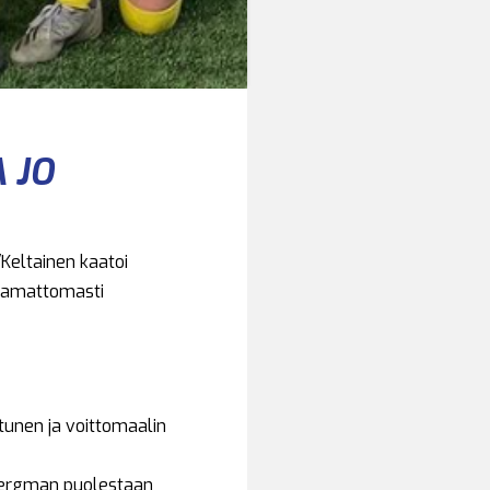
 JO
/Keltainen kaatoi
stamattomasti
ltunen ja voittomaalin
 Bergman puolestaan