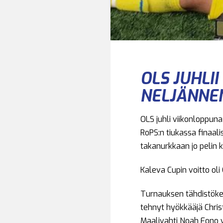
OLS JUHLI
NELJÄNNE
OLS juhli viikonloppun
RoPS:n tiukassa finaal
takanurkkaan jo pelin 
Kaleva Cupin voitto oli 
Turnauksen tähdistökent
tehnyt hyökkääjä Chri
Maalivahti Noah Fono v