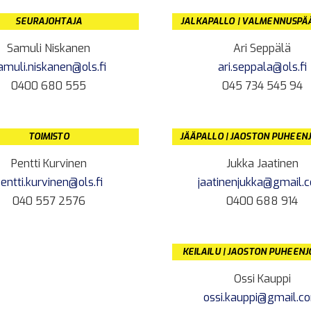
SEURAJOHTAJA
JALKAPALLO | VALMENNUSPÄ
Samuli Niskanen
Ari Seppälä
amuli.niskanen@ols.fi
ari.seppala@ols.fi
0400 680 555
045 734 545 94
TOIMISTO
JÄÄPALLO | JAOSTON PUHEEN
Pentti Kurvinen
Jukka Jaatinen
entti.kurvinen@ols.fi
jaatinenjukka@gmail.
040 557 2576
0400 688 914
KEILAILU | JAOSTON PUHEEN
Ossi Kauppi
ossi.kauppi@gmail.c