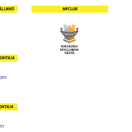
ÄLLIKKÖ
MYCLUB
JOHTAJA
com
JOHTAJA
om