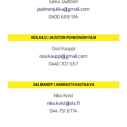
Jukka Jaatinen
jaatinenjukka@gmail.com
0400 688 914
KEILAILU | JAOSTON PUHEENJOHTAJA
Ossi Kauppi
ossi.kauppi@gmail.com
0440 707 657
SALIBANDY | HARRASTEVASTAAVA
Niko Kvist
niko.kvist@ols.fi
044 751 8774