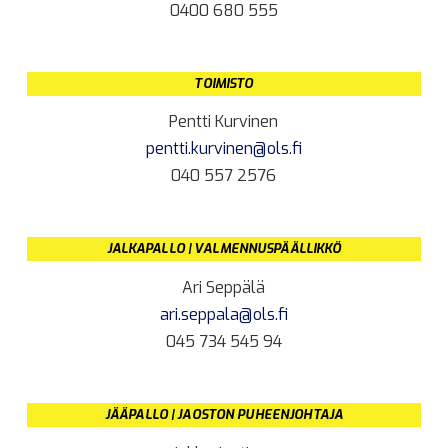
0400 680 555
TOIMISTO
Pentti Kurvinen
pentti.kurvinen@ols.fi
040 557 2576
JALKAPALLO | VALMENNUSPÄÄLLIKKÖ
Ari Seppälä
ari.seppala@ols.fi
045 734 545 94
JÄÄPALLO | JAOSTON PUHEENJOHTAJA