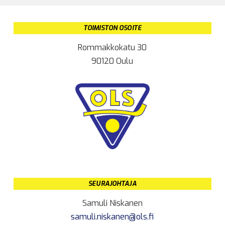
TOIMISTON OSOITE
Rommakkokatu 30
90120 Oulu
SEURAJOHTAJA
Samuli Niskanen
samuli.niskanen@ols.fi