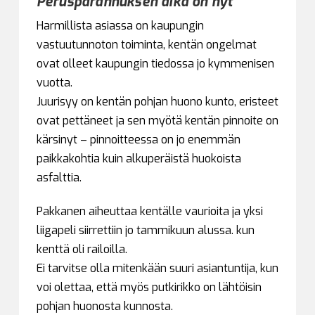
Perusparannuksen aika on nyt
Harmillista asiassa on kaupungin
vastuutunnoton toiminta, kentän ongelmat
ovat olleet kaupungin tiedossa jo kymmenisen
vuotta.
Juurisyy on kentän pohjan huono kunto, eristeet
ovat pettäneet ja sen myötä kentän pinnoite on
kärsinyt – pinnoitteessa on jo enemmän
paikkakohtia kuin alkuperäistä huokoista
asfalttia.
Pakkanen aiheuttaa kentälle vaurioita ja yksi
liigapeli siirrettiin jo tammikuun alussa. kun
kenttä oli railoilla.
Ei tarvitse olla mitenkään suuri asiantuntija, kun
voi olettaa, että myös putkirikko on lähtöisin
pohjan huonosta kunnosta.