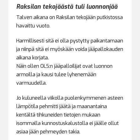
Raksilan tekojäästä tuli luonnonjää
Talven aikana on Raksilan tekojään putkistossa
havaittu vuoto.
Harmillisesti sitä ei olla pystytty paikantamaan
ja niinpä sitä ei myöskään voida jääpallokauden
aikana korjata.
Näin ollen OLS:n jääpalloilijat ovat luonnon
armoilla ja kausi tulee lyhenemään
varmuudella.
Jo kuluneella viikolla puolenkymmenen asteen
lämpötila pehmitti jäätä ja maanantaina
kentältä tihkuneiden tietojen mukaan
isommalla kunnostuskalustolla ei jäälle ollut
asiaa jään pehmeyden takia.