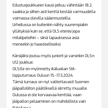
Edustusjoukkueen kausi jatkuu vähintään 18.2.
saakka ja siihen asti kenttä kestää varmuudella
voimassa olevilla sääennusteilla.
Urheilussa on kuitenkin nähty suurempiakin
yllätyksiä kuin se, että OLS etenisi jopa
mitalipeleihin – siinä tapauksessa asia
meneekin jo haasteelliseksi.
Kärsijäksi joutuu myös juniorit ja varsinkin OLS:n
U12 joukkue.
OLS:lle on myönnetty ikäluokan SM-
lopputurnaus Ouluun 15.-17.3.2024.
Tämä turnaus on nyt valitettavasti Suomen
jääpalloliiton päätöksellä siirretty muualle.
Oulussa ei ole korvaavaa kenttää, vaan
jääpallon pelaaminen on mahdollista vain
Raksilassa.