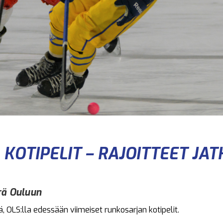
KOTIPELIT – RAJOITTEET JA
rä Ouluun
nä, OLS:lla edessään viimeiset runkosarjan kotipelit.