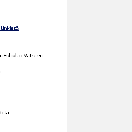
 linkistä
.
an Pohjolan Matkojen
.
stetä