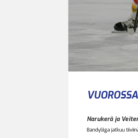
VUOROSSA 
Narukerä ja Veite
Bandyliiga jatkuu tiivii