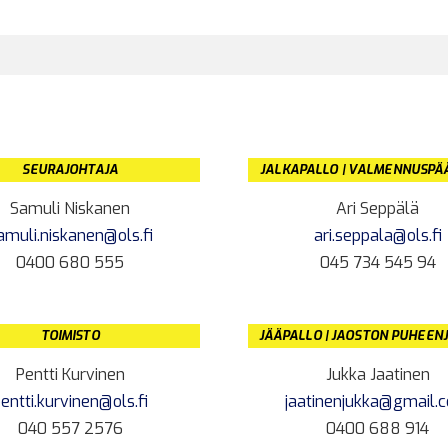
SEURAJOHTAJA
JALKAPALLO | VALMENNUSPÄ
Samuli Niskanen
Ari Seppälä
amuli.niskanen@ols.fi
ari.seppala@ols.fi
0400 680 555
045 734 545 94
TOIMISTO
JÄÄPALLO | JAOSTON PUHEEN
Pentti Kurvinen
Jukka Jaatinen
entti.kurvinen@ols.fi
jaatinenjukka@gmail.
040 557 2576
0400 688 914