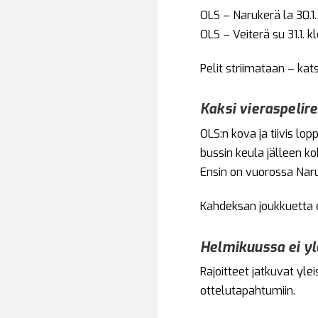
OLS – Narukerä la 30.1.
OLS – Veiterä su 31.1. kl
Pelit striimataan – kat
Kaksi vieraspelir
OLS:n kova ja tiivis l
bussin keula jälleen ko
Ensin on vuorossa Naru
Kahdeksan joukkuetta et
Helmikuussa ei yl
Rajoitteet jatkuvat yl
ottelutapahtumiin.