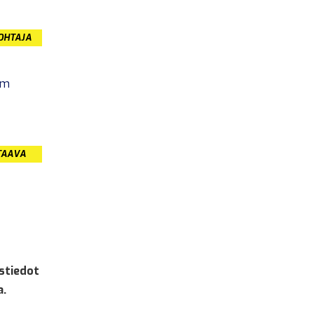
JOHTAJA
om
TAAVA
stiedot
a.