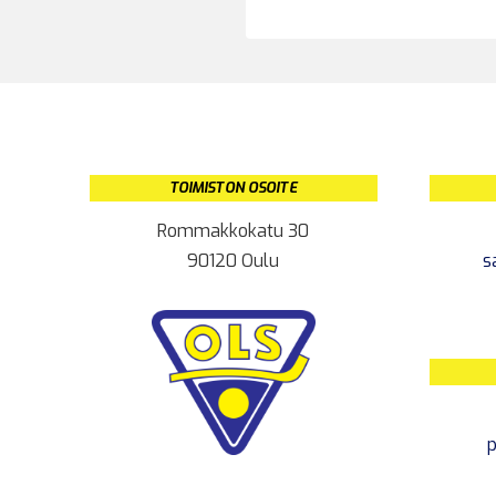
TOIMISTON OSOITE
Rommakkokatu 30
90120 Oulu
s
p