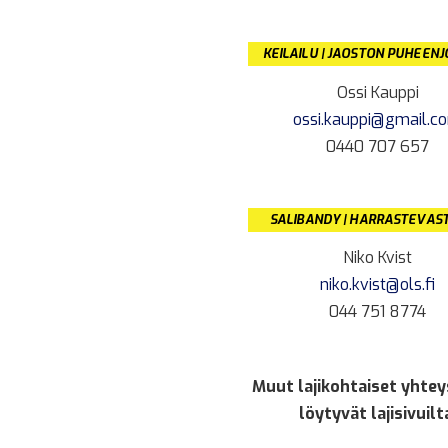
KEILAILU | JAOSTON PUHEEN
Ossi Kauppi
ossi.kauppi@gmail.c
0440 707 657
SALIBANDY | HARRASTEVAS
Niko Kvist
niko.kvist@ols.fi
044 751 8774
Muut lajikohtaiset yhtey
löytyvät lajisivuilt