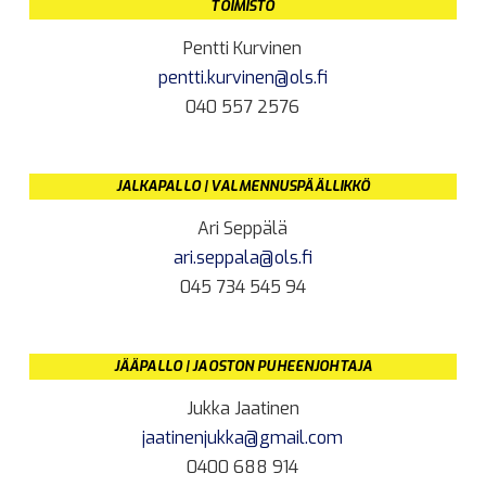
TOIMISTO
Pentti Kurvinen
pentti.kurvinen@ols.fi
040 557 2576
JALKAPALLO | VALMENNUSPÄÄLLIKKÖ
Ari Seppälä
ari.seppala@ols.fi
045 734 545 94
JÄÄPALLO | JAOSTON PUHEENJOHTAJA
Jukka Jaatinen
jaatinenjukka@gmail.com
0400 688 914