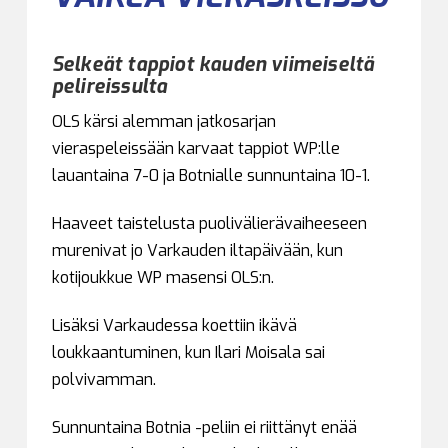
Selkeät tappiot kauden viimeiseltä
pelireissulta
OLS kärsi alemman jatkosarjan
vieraspeleissään karvaat tappiot WP:lle
lauantaina 7-0 ja Botnialle sunnuntaina 10-1.
Haaveet taistelusta puolivälierävaiheeseen
murenivat jo Varkauden iltapäivään, kun
kotijoukkue WP masensi OLS:n.
Lisäksi Varkaudessa koettiin ikävä
loukkaantuminen, kun Ilari Moisala sai
polvivamman.
Sunnuntaina Botnia -peliin ei riittänyt enää