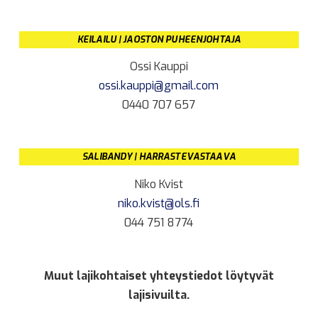
KEILAILU | JAOSTON PUHEENJOHTAJA
Ossi Kauppi
ossi.kauppi@gmail.com
0440 707 657
SALIBANDY | HARRASTEVASTAAVA
Niko Kvist
niko.kvist@ols.fi
044 751 8774
Muut lajikohtaiset yhteystiedot löytyvät
lajisivuilta.