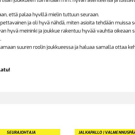
lisän joukkueen toimintaan mm. hyvän asenteensa ja loistava
an, että palaa hyvillä mielin tuttuun seuraan.
opettavainen ja oli hyvä nähdä, miten asioita tehdään muissa s
evan hyvä meininki ja joukkue rakentuu hyvää vauhtia oikeaan s
.
amaan suuren roolin joukkueessa ja haluaa samalla ottaa keh
 Aatu!
SEURAJOHTAJA
JALKAPALLO | VALMENNUSPÄ