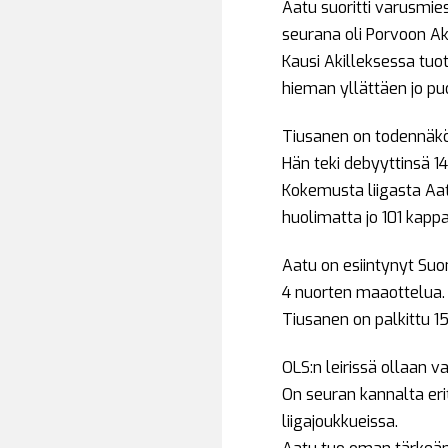
Aatu suoritti varusmi
seurana oli Porvoon Ak
Kausi Akilleksessa tuo
hieman yllättäen jo pu
Tiusanen on todennäköi
Hän teki debyyttinsä 1
Kokemusta liigasta Aat
huolimatta jo 101 kappa
Aatu on esiintynyt Suom
4 nuorten maaottelua.
Tiusanen on palkittu 1
OLS:n leirissä ollaan v
On seuran kannalta eritt
liigajoukkueissa.