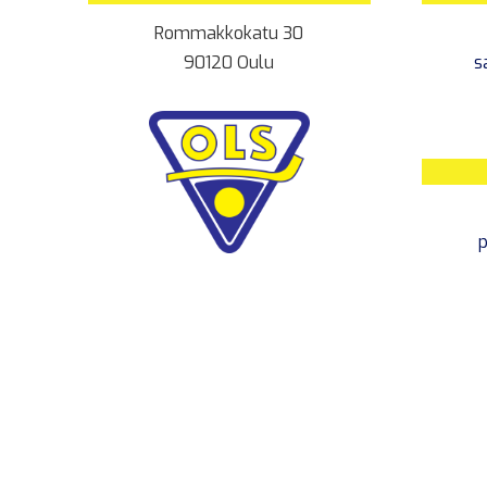
Rommakkokatu 30
90120 Oulu
s
p