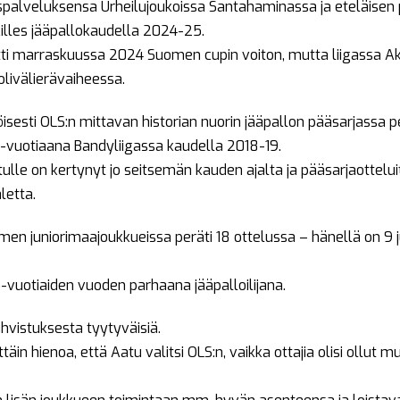
espalveluksensa Urheilujoukoissa Santahaminassa ja eteläise
illes jääpallokaudella 2024-25.
tti marraskuussa 2024 Suomen cupin voiton, mutta liigassa Aki
olivälierävaiheessa.
sesti OLS:n mittavan historian nuorin jääpallon pääsarjassa p
4-vuotiaana Bandyliigassa kaudella 2018-19.
ulle on kertynyt jo seitsemän kauden ajalta ja pääsarjaottelui
letta.
en juniorimaajoukkueissa peräti 18 ottelussa – hänellä on 9 ju
5-vuotiaiden vuoden parhaana jääpalloilijana.
ahvistuksesta tyytyväisiä.
äin hienoa, että Aatu valitsi OLS:n, vaikka ottajia olisi ollut m