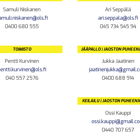
Samuli Niskanen
Ari Seppälä
amuli.niskanen@ols.fi
ari.seppala@ols.fi
0400 680 555
045 734 545 94
TOIMISTO
JÄÄPALLO | JAOSTON PUHEEN
Pentti Kurvinen
Jukka Jaatinen
entti.kurvinen@ols.fi
jaatinenjukka@gmail.
040 557 2576
0400 688 914
KEILAILU | JAOSTON PUHEEN
Ossi Kauppi
ossi.kauppi@gmail.c
0440 707 657