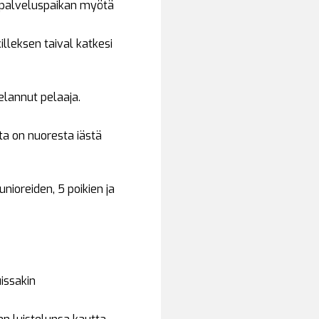
n palveluspaikan myötä
lleksen taival katkesi
elannut pelaaja.
ta on nuoresta iästä
nioreiden, 5 poikien ja
uissakin