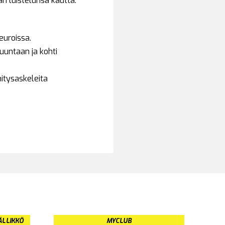
n luistelunsa kautta.
euroissa.
uuntaan ja kohti
itysaskeleita
ÄLLIKKÖ
MYCLUB