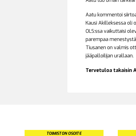
Aatu tuo oman tärkeän 
Aatu kommentoi siirtoa
Kausi Akilleksessa oli 
OLS:ssa vaikuttaisi ol
parempaa menestystä
Tiusanen on valmis ott
jääpalloilijan urallaan.
Tervetuloa takaisin
TOIMISTON OSOITE