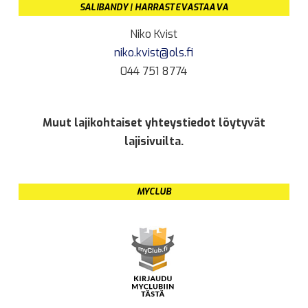
SALIBANDY | HARRASTEVASTAAVA
Niko Kvist
niko.kvist@ols.fi
044 751 8774
Muut lajikohtaiset yhteystiedot löytyvät
lajisivuilta.
MYCLUB