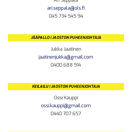
Ari Seppälä
ari.seppala@ols.fi
045 734 545 94
JÄÄPALLO | JAOSTON PUHEENJOHTAJA
Jukka Jaatinen
jaatinenjukka@gmail.com
0400 688 914
KEILAILU | JAOSTON PUHEENJOHTAJA
Ossi Kauppi
ossi.kauppi@gmail.com
0440 707 657