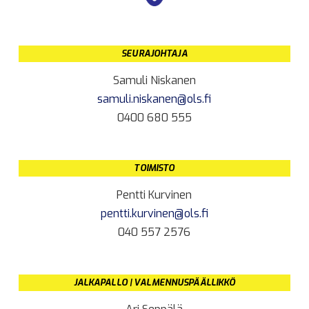
SEURAJOHTAJA
Samuli Niskanen
samuli.niskanen@ols.fi
0400 680 555
TOIMISTO
Pentti Kurvinen
pentti.kurvinen@ols.fi
040 557 2576
JALKAPALLO | VALMENNUSPÄÄLLIKKÖ