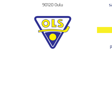
90120 Oulu
s
p