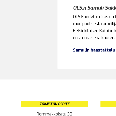
OLS:n Samuli Sak
OLS Bandytoimitus on t
monipuolisesta urheili
Helsinkiläisen Botnian 
ensimmäisenä kautena 
Samulin haastattelu 
TOIMISTON OSOITE
Rommakkokatu 30