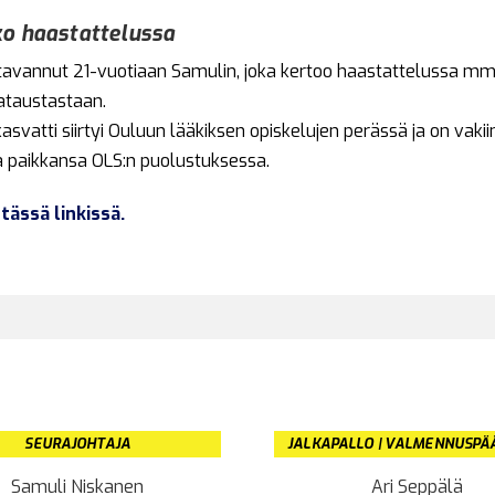
ko haastattelussa
avannut 21-vuotiaan Samulin, joka kertoo haastattelussa mm. 
jataustastaan.
kasvatti siirtyi Ouluun lääkiksen opiskelujen perässä ja on vakii
paikkansa OLS:n puolustuksessa.
tässä linkissä.
SEURAJOHTAJA
JALKAPALLO | VALMENNUSPÄ
Samuli Niskanen
Ari Seppälä