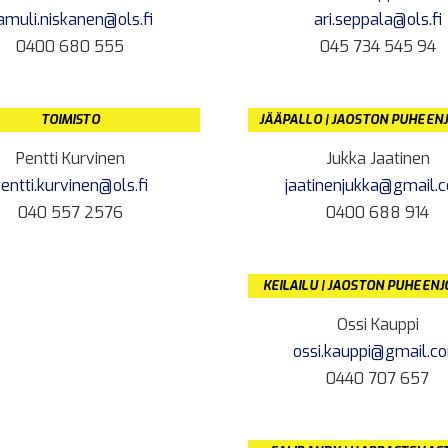
amuli.niskanen@ols.fi
ari.seppala@ols.fi
0400 680 555
045 734 545 94
TOIMISTO
JÄÄPALLO | JAOSTON PUHEEN
Pentti Kurvinen
Jukka Jaatinen
entti.kurvinen@ols.fi
jaatinenjukka@gmail.
040 557 2576
0400 688 914
KEILAILU | JAOSTON PUHEEN
Ossi Kauppi
ossi.kauppi@gmail.c
0440 707 657