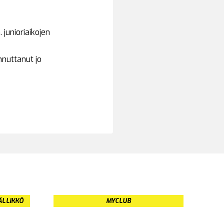
junioriaikojen
nnuttanut jo
ÄLLIKKÖ
MYCLUB