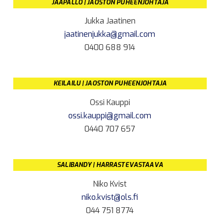
JÄÄPALLO | JAOSTON PUHEENJOHTAJA
Jukka Jaatinen
jaatinenjukka@gmail.com
0400 688 914
KEILAILU | JAOSTON PUHEENJOHTAJA
Ossi Kauppi
ossi.kauppi@gmail.com
0440 707 657
SALIBANDY | HARRASTEVASTAAVA
Niko Kvist
niko.kvist@ols.fi
044 751 8774