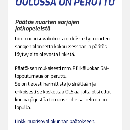
OULUSSA ON PERUTTU
Päätös nuorten sarjojen
jatkopeleistä
Liiton nuorisovaliokunta on käsitellyt nuorten
sarjojen tilannetta kokouksessaan ja päätös
löytyy alta olevasta linkistä.
Päätöksen mukaisesti mm. P11 ikäluokan SM-
lopputurnaus on peruttu.
Se on tietysti harmillista jo sinällään ja
erikoisesti se koskettaa OLS:aa, jolla olisi ollut
kunnia järjestää turnaus Oulussa helmikuun
lopulla.
Linkki nuorisovaliokunnan päätökseen.