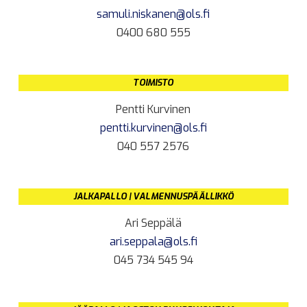
samuli.niskanen@ols.fi
0400 680 555
TOIMISTO
Pentti Kurvinen
pentti.kurvinen@ols.fi
040 557 2576
JALKAPALLO | VALMENNUSPÄÄLLIKKÖ
Ari Seppälä
ari.seppala@ols.fi
045 734 545 94