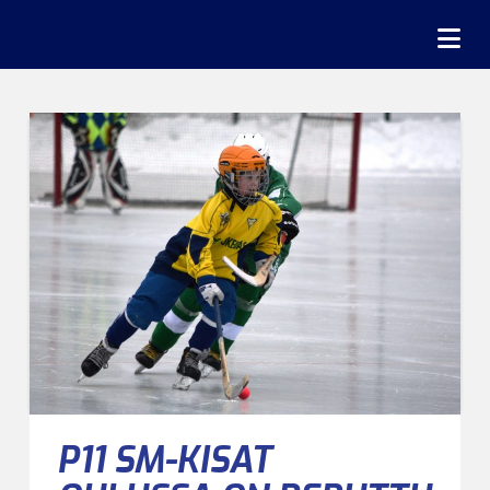
Na
P11 SM-KISAT