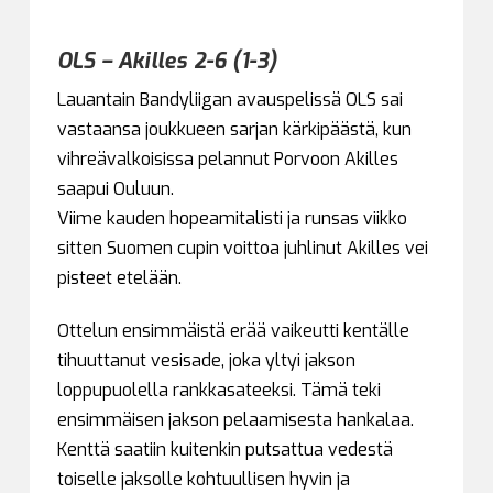
OLS – Akilles 2-6 (1-3)
Lauantain Bandyliigan avauspelissä OLS sai
vastaansa joukkueen sarjan kärkipäästä, kun
vihreävalkoisissa pelannut Porvoon Akilles
saapui Ouluun.
Viime kauden hopeamitalisti ja runsas viikko
sitten Suomen cupin voittoa juhlinut Akilles vei
pisteet etelään.
Ottelun ensimmäistä erää vaikeutti kentälle
tihuuttanut vesisade, joka yltyi jakson
loppupuolella rankkasateeksi. Tämä teki
ensimmäisen jakson pelaamisesta hankalaa.
Kenttä saatiin kuitenkin putsattua vedestä
toiselle jaksolle kohtuullisen hyvin ja