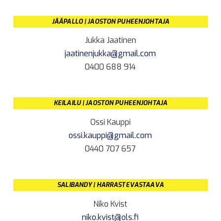
JÄÄPALLO | JAOSTON PUHEENJOHTAJA
Jukka Jaatinen
jaatinenjukka@gmail.com
0400 688 914
KEILAILU | JAOSTON PUHEENJOHTAJA
Ossi Kauppi
ossi.kauppi@gmail.com
0440 707 657
SALIBANDY | HARRASTEVASTAAVA
Niko Kvist
niko.kvist@ols.fi