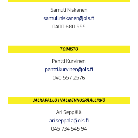
Samuli Niskanen
samuli.niskanen@ols.fi
0400 680 555
TOIMISTO
Pentti Kurvinen
pentti.kurvinen@ols.fi
040 557 2576
JALKAPALLO | VALMENNUSPÄÄLLIKKÖ
Ari Seppälä
ari.seppala@ols.fi
045 734 545 94