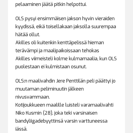
pelaaminen jäätä pitkin helpottui.
OLS pysyi ensimmäisen jakson hyvin vieraiden
kyydissä, eikä toisellakaan jaksolla suurempaa
hätää ollut.
Akilles oli kuitenkin kenttäpelissä hieman
terävämpi ja maalipaikoissaan tehokas
Akilles viimeisteli kolme kulmamaalia, kun OLS
puolestaan ei kulmistaan osunut.
OLS:n maalivahdin Jere Penttilän peli päättyi jo
muutaman peliminuutin jälkeen
nivusvammaan.
Kotijoukkueen maalille luisteli varamaalivahti
Niko Kusmin (28), joka teki varsinaisen
bandyliigadebyyttinsä varsin varttuneessa
iässä.