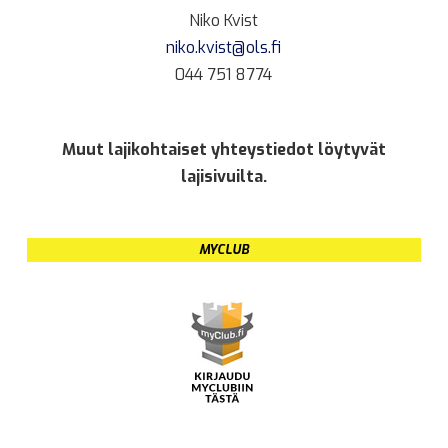
Niko Kvist
niko.kvist@ols.fi
044 751 8774
Muut lajikohtaiset yhteystiedot löytyvät
lajisivuilta.
MYCLUB