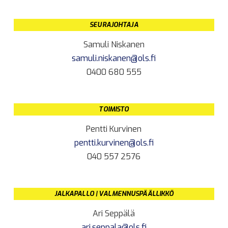
SEURAJOHTAJA
Samuli Niskanen
samuli.niskanen@ols.fi
0400 680 555
TOIMISTO
Pentti Kurvinen
pentti.kurvinen@ols.fi
040 557 2576
JALKAPALLO | VALMENNUSPÄÄLLIKKÖ
Ari Seppälä
ari.seppala@ols.fi