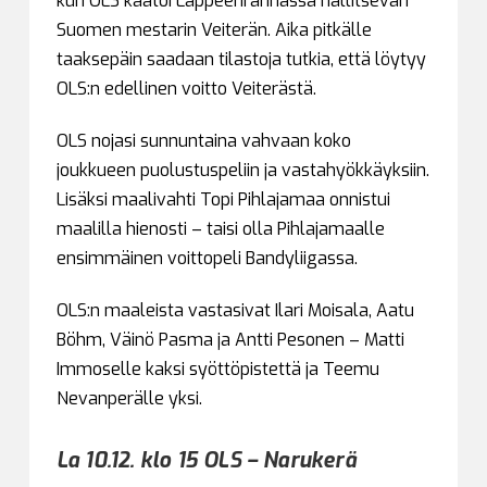
kun OLS kaatoi Lappeenrannassa hallitsevan
Suomen mestarin Veiterän. Aika pitkälle
taaksepäin saadaan tilastoja tutkia, että löytyy
OLS:n edellinen voitto Veiterästä.
OLS nojasi sunnuntaina vahvaan koko
joukkueen puolustuspeliin ja vastahyökkäyksiin.
Lisäksi maalivahti Topi Pihlajamaa onnistui
maalilla hienosti – taisi olla Pihlajamaalle
ensimmäinen voittopeli Bandyliigassa.
OLS:n maaleista vastasivat Ilari Moisala, Aatu
Böhm, Väinö Pasma ja Antti Pesonen – Matti
Immoselle kaksi syöttöpistettä ja Teemu
Nevanperälle yksi.
La 10.12. klo 15 OLS – Narukerä