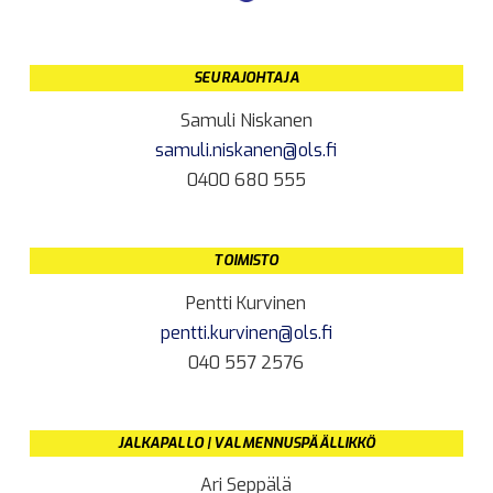
SEURAJOHTAJA
Samuli Niskanen
samuli.niskanen@ols.fi
0400 680 555
TOIMISTO
Pentti Kurvinen
pentti.kurvinen@ols.fi
040 557 2576
JALKAPALLO | VALMENNUSPÄÄLLIKKÖ
Ari Seppälä