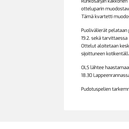
Runkosarjan kakkonen Ve
otteluparin muodostava
Tämä kvartetti muodos
Puolivälierät pelataan 
19.2. sekä tarvittaessa
Ottelut aloitetaan kes
sijoittuneen kotikentä
OLS lähtee haastamaan 
18.30 Lappeenrannassa 
Pudotuspelien tarkemm