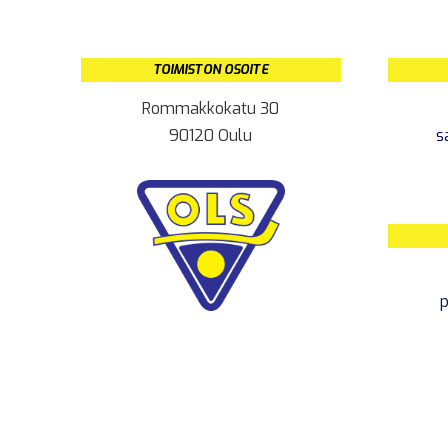
TOIMISTON OSOITE
Rommakkokatu 30
90120 Oulu
s
p