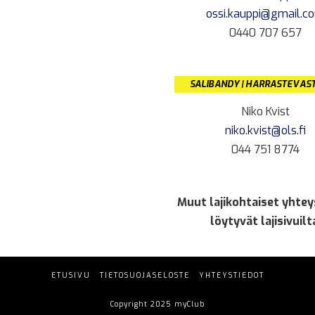
ossi.kauppi@gmail.c
0440 707 657
SALIBANDY | HARRASTEVAS
Niko Kvist
niko.kvist@ols.fi
044 751 8774
Muut lajikohtaiset yhtey
löytyvät lajisivuilt
ETUSIVU
TIETOSUOJASELOSTE
YHTEYSTIEDOT
Copyright 2025 myClub