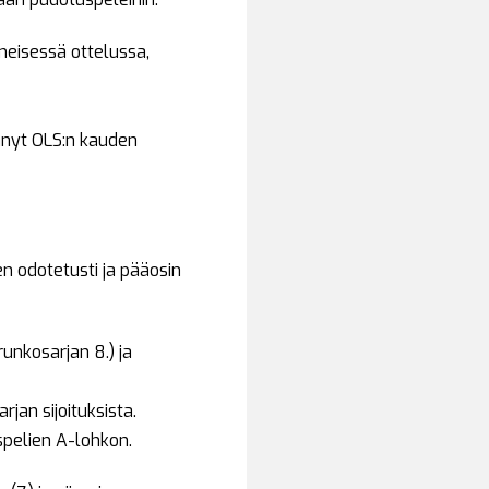
meisessä ottelussa,
ttänyt OLS:n kauden
n odotetusti ja pääosin
unkosarjan 8.) ja
rjan sijoituksista.
spelien A-lohkon.