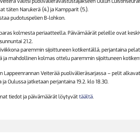
iterä valitsi puolivälierävastustajakseen Oulun Luistinseuran 
t täten Narukerä (4.) ja Kampparit (5.).
taa pudotuspelien B-lohkon.
paras kolmesta periaatteella. Päivämäärät peleille ovat keskivii
 sunnuntai 21.2.
kiviikkona paremmin sijoittuneen kotikentällä, perjantaina pe
llä ja mahdollinen kolmas ottelu paremmin sijoittuneen kotiken
Lappeenrannan Veiterää puolivälieräsarjassa – pelit alkavat k
ja Oulussa jatketaan perjantaina 19.2. klo 18.30.
at tiedot ja päivämäärät löytyvät
täältä
.