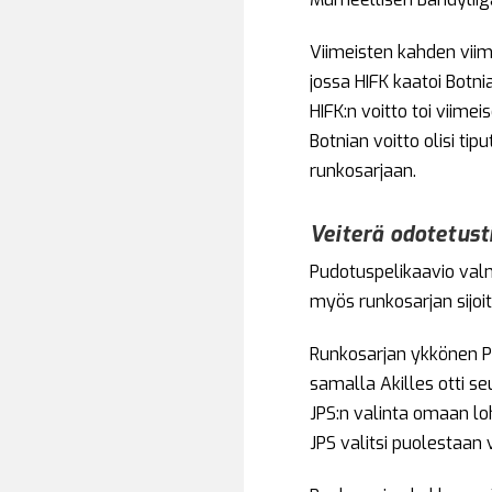
Viimeisten kahden viim
jossa HIFK kaatoi Botn
HIFK:n voitto toi viimei
Botnian voitto olisi ti
runkosarjaan.
Veiterä odotetust
Pudotuspelikaavio valm
myös runkosarjan sijo
Runkosarjan ykkönen Po
samalla Akilles otti s
JPS:n valinta omaan lohk
JPS valitsi puolestaan