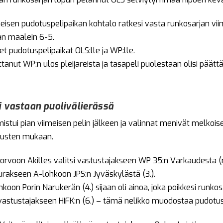
eisen pudotuspelipaikan kohtalo ratkesi vasta runkosarjan vii
ian maalein 6-5.
set pudotuspelipaikat OLS:lle ja WP:lle.
puttanut WP:n ulos pleijareista ja tasapeli puolestaan olisi pää
i vastaan puolivälierässä
istui pian viimeisen pelin jälkeen ja valinnat menivät melkoise
itusten mukaan.
rvoon Akilles valitsi vastustajakseen WP 35:n Varkaudesta (r
eurakseen A-lohkoon JPS:n Jyväskylästä (3.).
oon Porin Narukerän (4.) sijaan oli ainoa, joka poikkesi runkosa
 vastustajakseen HIFK:n (6.) – tämä nelikko muodostaa pudotu