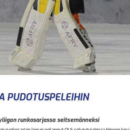
A PUDOTUSPELEIHIN
dyliigan runkosarjassa seitsemänneksi
an runkosarjan lopun pelannut OLS selviytyi rimaa hipoen kev