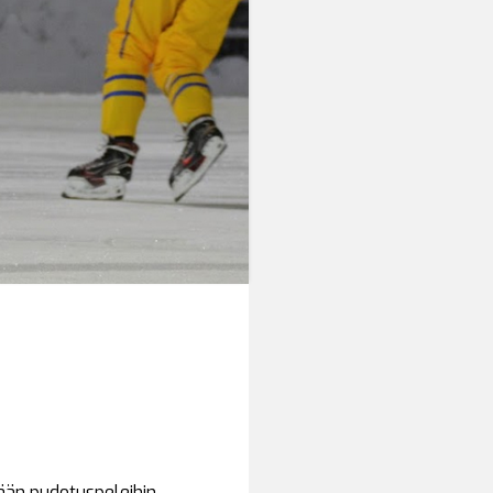
ään pudotuspeleihin.