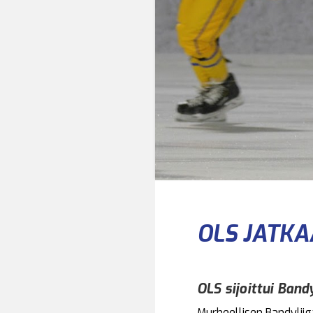
OLS JATKA
OLS sijoittui Ban
Murheellisen Bandyliig