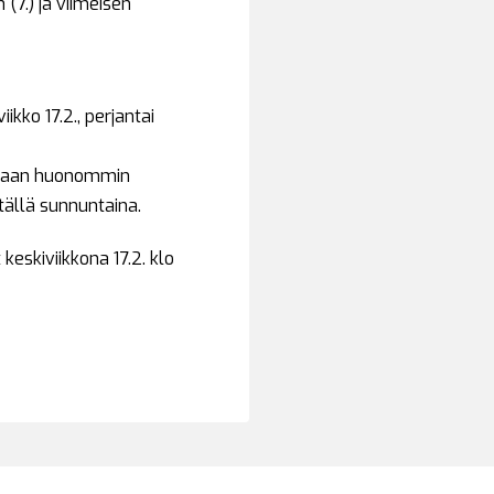
(7.) ja viimeisen
kko 17.2., perjantai
lataan huonommin
tällä sunnuntaina.
eskiviikkona 17.2. klo