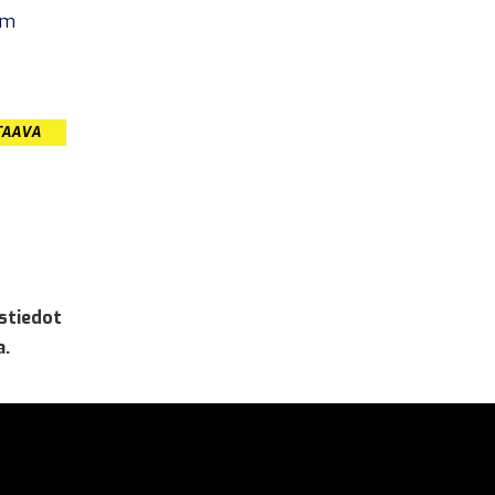
om
TAAVA
stiedot
a.