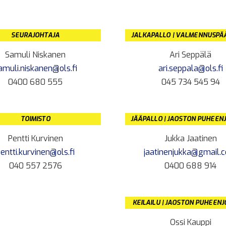
SEURAJOHTAJA
JALKAPALLO | VALMENNUSPÄ
Samuli Niskanen
Ari Seppälä
amuli.niskanen@ols.fi
ari.seppala@ols.fi
0400 680 555
045 734 545 94
TOIMISTO
JÄÄPALLO | JAOSTON PUHEEN
Pentti Kurvinen
Jukka Jaatinen
entti.kurvinen@ols.fi
jaatinenjukka@gmail.
040 557 2576
0400 688 914
KEILAILU | JAOSTON PUHEEN
Ossi Kauppi