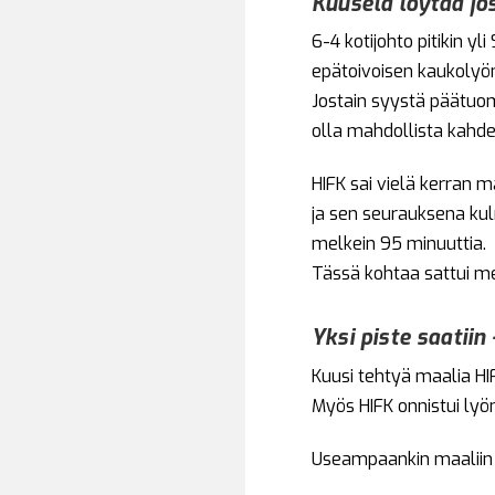
Kuusela löytää jo
6-4 kotijohto pitikin y
epätoivoisen kaukolyö
Jostain syystä päätuoma
olla mahdollista kahden
HIFK sai vielä kerran 
ja sen seurauksena kul
melkein 95 minuuttia.
Tässä kohtaa sattui me
Yksi piste saatiin
Kuusi tehtyä maalia HIF
Myös HIFK onnistui lyö
Useampaankin maaliin ol