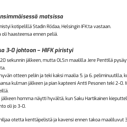
ensimmäisessä matsissa
styi kotipelillä Stadin Rödaa, Helsingin IFK:ta vastaan.
 oli haasteensa ennen peliä.
a 3-0 johtoon – HIFK piristyi
o 20 sekunnin jälkeen, mutta OLS:n maalilla Jere Penttilä pysäytt
ta.
yvän otteen peliin ja teki kaksi maalia 5. ja 6. peliminuutilla
ansa kulman jälkeen ja pian kapteeni Antti Pesonen teki 2-0
illä.
 jälkeen homma näytti hyvältä, kun Saku Hartikainen kieputtel
to oli jo 3-0.
uhiljaa otetta kenttäpelistä ja kavensi ennen takoa maaliluvut 