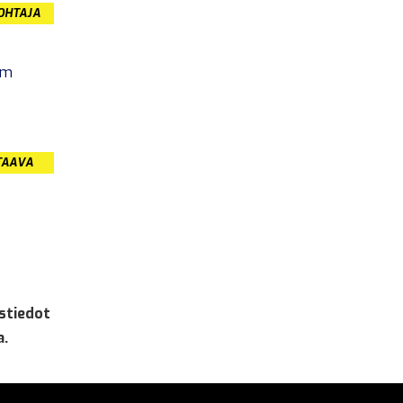
JOHTAJA
om
TAAVA
stiedot
a.