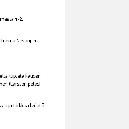
ulmasta 4-2.
kki Teemu Nevanperä
hellä tuplata kauden
hen (Larsson pelasi
aa ja tarkkaa lyöntiä