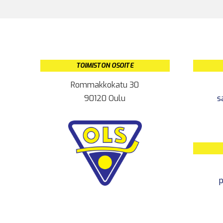
TOIMISTON OSOITE
Rommakkokatu 30
90120 Oulu
s
p