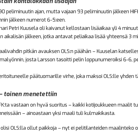
stain kohtalokkaan lisäajan
li 90 peliminuutin ajan, mutta vajaan 93 peliminuutin jälkeen H
nnin jälkeen numerot 6-5:een.
ri Petri Kuusela oli kaivanut kellostaan lisäaikaa yli 4 minuutti
 aikalisän jälkeen, jotka antavat peliaikaa lisää yhteensä 3 mi
maalivahdin pitkän avauksen OLS:n päähän – Kuuselan katsell
malyönnin, josta Larsson tasoitti pelin loppunumeroiksi 6-6, p
ritoituneelle päätuomarille virhe, joka maksoi OLS:lle yhden t
 – toinen menetettiin
K:ta vastaan on hyvä suoritus – kaikki kotijoukkueen maalit tul
nneissään – ainoastaan yksi maali tuli kulmakikasta.
isi OLS:lla ollut paikkoja – nyt ei pelitilanteiden maalinteko 