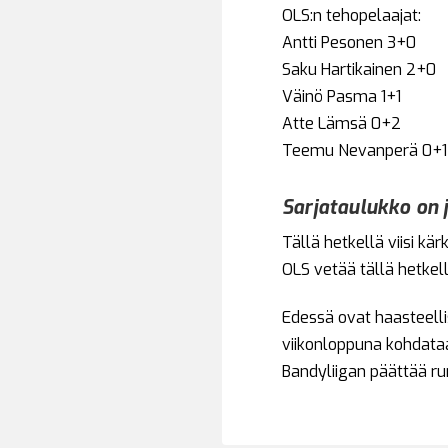
OLS:n tehopelaajat:
Antti Pesonen 3+0
Saku Hartikainen 2+0
Väinö Pasma 1+1
Atte Lämsä 0+2
Teemu Nevanperä 0+1
Sarjataulukko on 
Tällä hetkellä viisi kä
OLS vetää tällä hetkel
Edessä ovat haasteelli
viikonloppuna kohdataa
Bandyliigan päättää ru