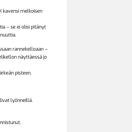
IFK kavensi melkoisen
a – se ei olisi pitänyt
nuuttia.
essaan rannekelloaan –
elikellon näyttäessä jo
ärkeän pisteen.
ivat lyönneillä.
onnistunut.