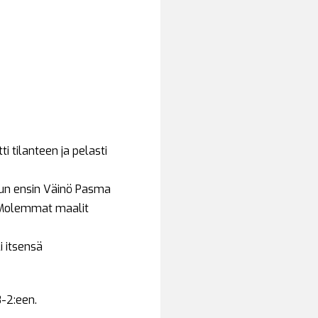
i tilanteen ja pelasti
, kun ensin Väinö Pasma
. Molemmat maalit
i itsensä
3-2:een.