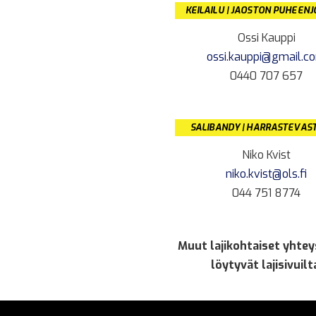
KEILAILU | JAOSTON PUHEEN
Ossi Kauppi
ossi.kauppi@gmail.c
0440 707 657
SALIBANDY | HARRASTEVAS
Niko Kvist
niko.kvist@ols.fi
044 751 8774
Muut lajikohtaiset yhtey
löytyvät lajisivuilt