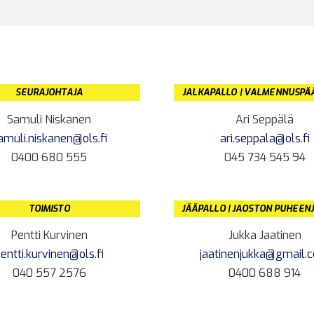
SEURAJOHTAJA
JALKAPALLO | VALMENNUSPÄ
Samuli Niskanen
Ari Seppälä
amuli.niskanen@ols.fi
ari.seppala@ols.fi
0400 680 555
045 734 545 94
TOIMISTO
JÄÄPALLO | JAOSTON PUHEEN
Pentti Kurvinen
Jukka Jaatinen
entti.kurvinen@ols.fi
jaatinenjukka@gmail.
040 557 2576
0400 688 914