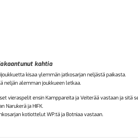
jakaantunut kahtia
rkijoukkuetta kisaa ylemmän jatkosarjan neljästä paikasta.
lä neljän alemman joukkueen letkaa.
set vieraspelit ensin Kamppareita ja Veiterää vastaan ja sitä 
n Narukerä ja HIFK.
nkosarjan kotiottelut WP:tä ja Botniaa vastaan.