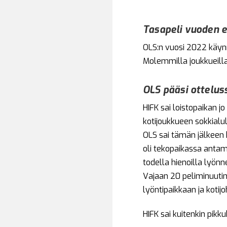
Tasapeli vuoden 
OLS:n vuosi 2022 käynni
Molemmilla joukkueilla
OLS pääsi otteluss
HIFK sai loistopaikan j
kotijoukkueen sokkialul
OLS sai tämän jälkeen h
oli tekopaikassa antam
todella hienoilla lyönne
Vajaan 20 peliminuutin
lyöntipaikkaan ja kotijoh
HIFK sai kuitenkin pikk