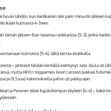
kso
ai hyvän lähdön, kun Hartikainen teki parin minuutin jälkeen k
niin ikään kulmasta 4-3:een.
n tämän jälkeen illan toisensa rankkarista (5-3), jonka han
.
aventamaan kulmasta (5-4), tällä kertaa etukikalla.
teesta – pirteästi tänään kentällä esiintynyt Juho Jolula oli lä
nsä, mutta HIFK:n tolppamies Kevin Larsson pukkasi futismie
sa ja OLS:ssa) kokemuksella pallon yli päätyrajan.
kari ja Pesonen iskee kypärätempun täyteen (6-4) – kaksi kov
 yläosaan.