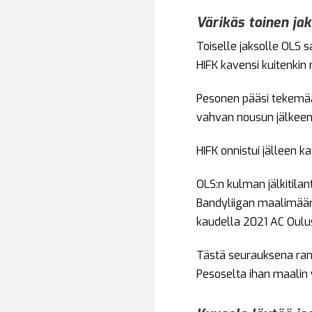
Värikäs toinen ja
Toiselle jaksolle OLS s
HIFK kavensi kuitenkin 
Pesonen pääsi tekemää
vahvan nousun jälkeen
HIFK onnistui jälleen k
OLS:n kulman jälkitilan
Bandyliigan maalimäärä
kaudella 2021 AC Oulus
Tästä seurauksena rank
Pesoselta ihan maalin