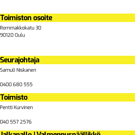
Toimiston osoite
Rommakkokatu 30
90120 Oulu
Seurajohtaja
Samuli Niskanen
samuli.niskanen@ols.fi
0400 680 555
Toimisto
Pentti Kurvinen
pentti.kurvinen@ols.fi
040 557 2576
Jalkapallo | Valmennuspäällikkö