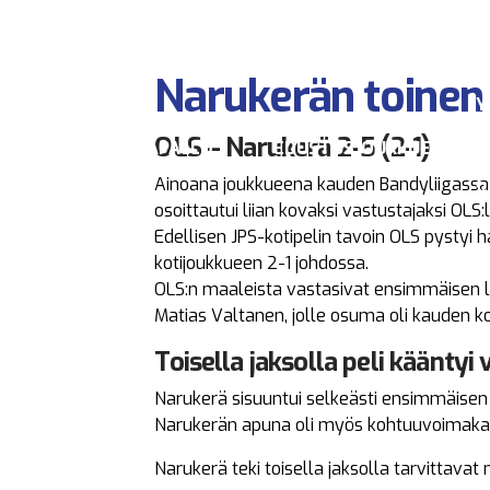
Navigation
OULUN LUISTINSEURA RY
JÄÄPALLO
EDUSTUSJOUKKUE
Narukerän toinen j
Y
OLS – Narukerä 2-5 (2-1)
JÄÄPALLO
EDUSTUSJOUKKUE
Ainoana joukkueena kauden Bandyliigassa 
Y
osoittautui liian kovaksi vastustajaksi OLS:l
Edellisen JPS-kotipelin tavoin OLS pystyi
kotijoukkueen 2-1 johdossa.
OLS:n maaleista vastasivat ensimmäisen lii
Matias Valtanen, jolle osuma oli kauden k
Toisella jaksolla peli kääntyi v
Narukerä sisuuntui selkeästi ensimmäisen 
Narukerän apuna oli myös kohtuuvoimakas 
Narukerä teki toisella jaksolla tarvittavat ma