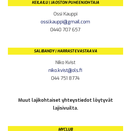
KEILAILU | JAOSTON PUHEENJOHTAJA
Ossi Kauppi
ossi.kauppi@gmail.com
0440 707 657
SALIBANDY | HARRASTEVASTAAVA
Niko Kvist
niko.kvist@ols.fi
044 751 8774
Muut lajikohtaiset yhteystiedot löytyvät
lajisivuilta.
MYCLUB