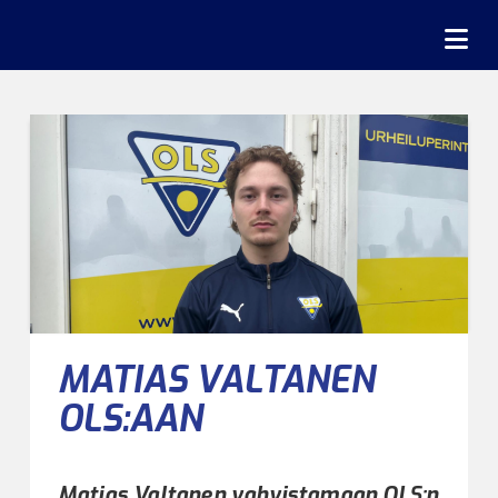
Na
MATIAS VALTANEN
OLS:AAN
Matias Valtanen vahvistamaan OLS:n