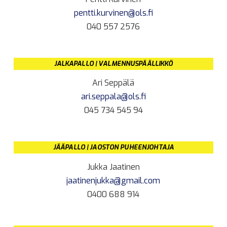
pentti.kurvinen@ols.fi
040 557 2576
JALKAPALLO | VALMENNUSPÄÄLLIKKÖ
Ari Seppälä
ari.seppala@ols.fi
045 734 545 94
JÄÄPALLO | JAOSTON PUHEENJOHTAJA
Jukka Jaatinen
jaatinenjukka@gmail.com
0400 688 914