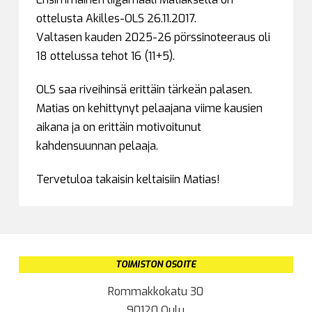
ottelusta Akilles-OLS 26.11.2017.
Valtasen kauden 2025-26 pörssinoteeraus oli
18 ottelussa tehot 16 (11+5).
OLS saa riveihinsä erittäin tärkeän palasen.
Matias on kehittynyt pelaajana viime kausien
aikana ja on erittäin motivoitunut
kahdensuunnan pelaaja.
Tervetuloa takaisin keltaisiin Matias!
TOIMISTON OSOITE
Rommakkokatu 30
90120 Oulu