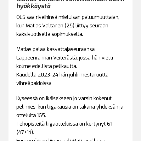
hyökkäystä
OLS saa riveihinsä mieluisan paluumuuttajan,
kun Matias Valtanen (25) liittyy seuraan
kaksivuotisella sopimuksella.
Matias palaa kasvattajaseuraansa
Lappeenrannan Veiterästä, jossa hän vietti
kolme edellistä pelikautta.
Kaudella 2023-24 hän juhli mestaruutta
vihreäpaidoissa.
Kyseessä on ikäisekseen jo varsin kokenut
pelimies, kun liigakausia on takana yhdeksän ja
otteluita 165.
Tehopisteitä liigaotteluissa on kertynyt 61
(47+14).
Ensimmäinen liigamaali Matiaksella on