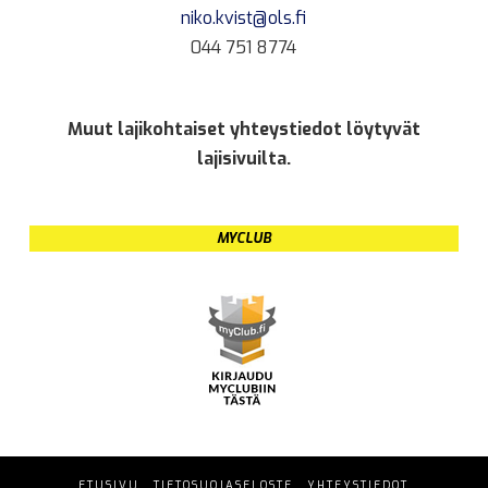
niko.kvist@ols.fi
044 751 8774
Muut lajikohtaiset yhteystiedot löytyvät
lajisivuilta.
MYCLUB
ETUSIVU
TIETOSUOJASELOSTE
YHTEYSTIEDOT