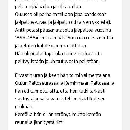
pelaten jääpalloa ja jalkapalloa.
Oulussa oli parhaimmillaan jopa kahdeksan
jääpalloseuraa, ja jääpallo oli talven ykköslaji.
Antti pelasi pääsarjatasolla jääpalloa vuosina
1965–1984, voittaen viisi Suomen mestaruutta
ja pelaten kahdeksan maaottelua.
Hän oli puolustaja, joka tunnettiin kovasta
pelityylistään ja uhrautuvasta pelistään.
Ervastin uran jälkeen hän toimi valmentajana
Oulun Palloseurassa ja Keminmaan Pallossa, ja
hän oli tunnettu siitä, että hän tutki tarkasti
vastustajansa ja valmisteli pelitaktiikat sen
mukaan.
Kentällä hän ei jännittänyt, mutta kentän
reunalla jännitystä riitti.