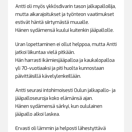
Antti oli myös ykkösdivarin tason jalkapalloilija,
mutta aikarajoitukset ja työnteon vaatimukset
estivät häntä siirtymästä muualle.
Hänen sydämensä kuului kuitenkin jääpallolle.
Uran lopettaminen ei ollut helppoa, mutta Antti
jatkoi liikuntaa vielä pitkään.
Hän harrasti ikämiesjääpalloa ja kaukalopalloa
yli 70-vuotiaaksi ja piti huolta kunnostaan
päivittäisillä kävelylenkeillään.
Antti seurasi intohimoisesti Oulun jalkapallo- ja
jääpalloseuroja koko elämänsä ajan.
Hänen sydämensä särkyi, kun oululainen
jääpallo alkoi laskea.
Ervasti oli lämmin ja helposti lähestyttävä