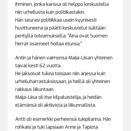
ihminen, jonka kanssa oli helppo keskustella
niin urheilusta kuin politiikastakin.
Hän seurasi politiikkaa usein kyynisesti
huvittuneena ja päätti keskustelut isältään
perityllä toteamuksella: “Aina ovat Suomen
herrat osanneet hoitaa etunsa.”
Antin ja hänen vaimonsa Maija-Liisan yhteinen
taival kesti 62 vuotta.
He jaksoivat tukea toisiaan niin arjessa kuin
urheiluharrastuksissaan, ja heillä oli yhteinen
rakkaus liikuntaan.
Maija-Liisa oli itse kilpaluistelija, ja heidän
elämänsä oli aktiivista ja liikunnallista.
Antti oli esimerkki perheensä tukipilarina. Hän
rohkaisi ja tuki lapsiaan Anne ja Tapiota