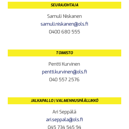
SEURAJOHTAJA
Samuli Niskanen
samuli.niskanen@ols.fi
0400 680 555
TOIMISTO
Pentti Kurvinen
pentti.kurvinen@ols.fi
040 557 2576
JALKAPALLO | VALMENNUSPÄÄLLIKKÖ
Ari Seppälä
ari.seppala@ols.fi
045 734 545 94