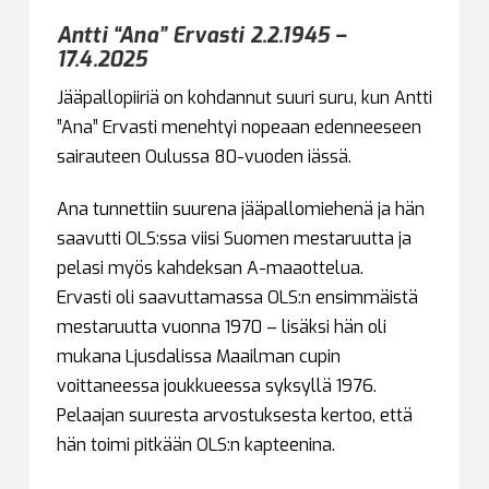
Antti “Ana” Ervasti 2.2.1945 –
17.4.2025
Jääpallopiiriä on kohdannut suuri suru, kun Antti
”Ana” Ervasti menehtyi nopeaan edenneeseen
sairauteen Oulussa 80-vuoden iässä.
Ana tunnettiin suurena jääpallomiehenä ja hän
saavutti OLS:ssa viisi Suomen mestaruutta ja
pelasi myös kahdeksan A-maaottelua.
Ervasti oli saavuttamassa OLS:n ensimmäistä
mestaruutta vuonna 1970 – lisäksi hän oli
mukana Ljusdalissa Maailman cupin
voittaneessa joukkueessa syksyllä 1976.
Pelaajan suuresta arvostuksesta kertoo, että
hän toimi pitkään OLS:n kapteenina.