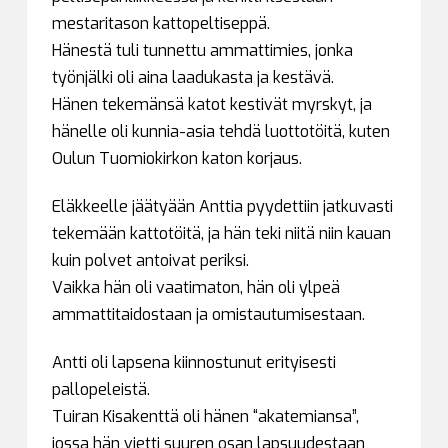
mestaritason kattopeltiseppä.
Hänestä tuli tunnettu ammattimies, jonka
työnjälki oli aina laadukasta ja kestävä.
Hänen tekemänsä katot kestivät myrskyt, ja
hänelle oli kunnia-asia tehdä luottotöitä, kuten
Oulun Tuomiokirkon katon korjaus.
Eläkkeelle jäätyään Anttia pyydettiin jatkuvasti
tekemään kattotöitä, ja hän teki niitä niin kauan
kuin polvet antoivat periksi.
Vaikka hän oli vaatimaton, hän oli ylpeä
ammattitaidostaan ja omistautumisestaan.
Antti oli lapsena kiinnostunut erityisesti
pallopeleistä.
Tuiran Kisakenttä oli hänen “akatemiansa”,
jossa hän vietti suuren osan lapsuudestaan