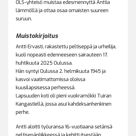
OLS-yhteisö muistaa edesmennyttä Anttia
lämmöllä ja ottaa osaa omaisten suureen
suruun.
Muistokirjoitus
Antti Ervasti, rakastettu peltiseppä ja urheilija,
kuoli nopeasti edenneeseen sairauteen 17.
huhtikuuta 2025 Oulussa.
Hän syntyi Oulussa 2. helmikuuta 1945 ja
kasvoi vaatimattomissa oloissa
kuusilapsisessa perheessä.
Lapsuuden koti oli pieni vuokramökki Tuiran
Kangastiellä, jossa asui kahdeksanhenkinen
perhe.
Antti aloitti työuransa 16-vuotiaana setänsä
peltisepänliikkeessä ja kehitti itsestään