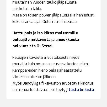
muutaman vuoden tauko jääpallosta
opiskelujen takia.
Masa on toisen polven jääpalloilija ja hän edusti
koko uransa ajan Oulun Luistinseuraa.
Hattu pois ja iso kiitos molemmille
pelaajille mittavista ja ansiokkaista
pelivuosista OLS:ssa!
Pelaajien kovasta arvostuksesta myös
muualla kuin omassa seurassa kertoo esim.
Kamppareiden hieno pelaajahaastattelu
viimeisen ottelun jälkeen.
Myös Bandyliiga.fi -sivuston arvostava kirjoitus
on hienoa luettavaa – se löytyy
tästä linkistä
.