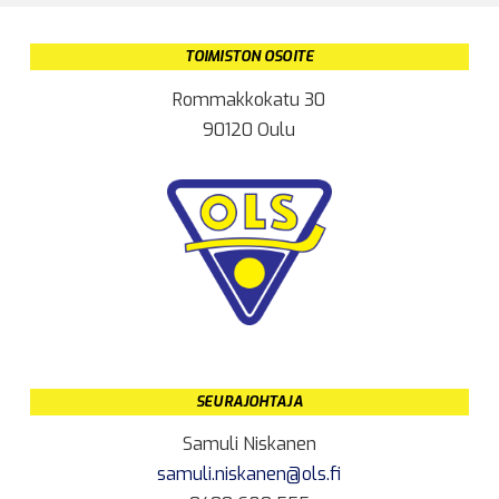
TOIMISTON OSOITE
Rommakkokatu 30
90120 Oulu
SEURAJOHTAJA
Samuli Niskanen
samuli.niskanen@ols.fi