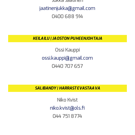
Jukka Jaatinen
jaatinenjukka@gmail.com
0400 688 914
KEILAILU | JAOSTON PUHEENJOHTAJA
Ossi Kauppi
ossi.kauppi@gmail.com
0440 707 657
SALIBANDY | HARRASTEVASTAAVA
Niko Kvist
niko.kvist@ols.fi
044 751 8774