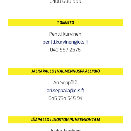
0400 680 555
TOIMISTO
Pentti Kurvinen
pentti.kurvinen@ols.fi
040 557 2576
JALKAPALLO | VALMENNUSPÄÄLLIKKÖ
Ari Seppälä
ari.seppala@ols.fi
045 734 545 94
JÄÄPALLO | JAOSTON PUHEENJOHTAJA