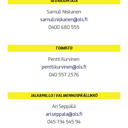
SEURAJOHTAJA
Samuli Niskanen
samuli.niskanen@ols.fi
0400 680 555
TOIMISTO
Pentti Kurvinen
pentti.kurvinen@ols.fi
040 557 2576
JALKAPALLO | VALMENNUSPÄÄLLIKKÖ
Ari Seppälä
ari.seppala@ols.fi
045 734 545 94