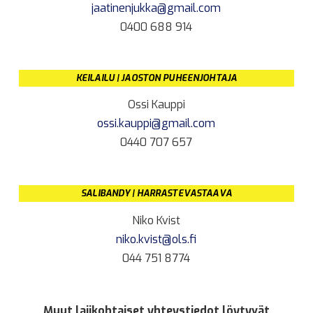
jaatinenjukka@gmail.com
0400 688 914
KEILAILU | JAOSTON PUHEENJOHTAJA
Ossi Kauppi
ossi.kauppi@gmail.com
0440 707 657
SALIBANDY | HARRASTEVASTAAVA
Niko Kvist
niko.kvist@ols.fi
044 751 8774
Muut lajikohtaiset yhteystiedot löytyvät