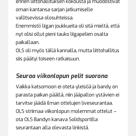
ennen liittohallituksen kokousta ja muodostivat
oman kantansa sarjan jatkumiselle
vallitsevissa olosuhteissa.
Enemmistö liigan joukkueita oli sitä mieltä, että
nyt olisi ollut pieni tauko liigapelien osalta
paikallaan.
OLS oli myös tällä kannalla, mutta liittohallitus
siis päätyi toiseen ratkaisuun.
Seuraa viikonlopun pelit suorana
Vaikka katsomoon ei oteta yleisöä ja bandy on
parasta paikan päällä, niin jääpallon ystävien ei
tarvitse jäädä ilman ottelujen liveseurantaa.
OLS striimaa viikonlopun molemmat ottelut –
ota OLS Bandyn kanava Solidsportilla
seurantaan alla olevasta linkistä.