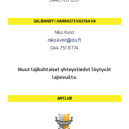
0440 707 657
SALIBANDY | HARRASTEVASTAAVA
Niko Kvist
niko.kvist@ols.fi
044 751 8774
Muut lajikohtaiset yhteystiedot löytyvät
lajisivuilta.
MYCLUB