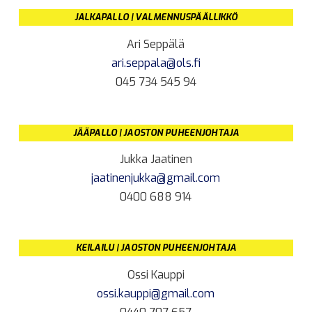
JALKAPALLO | VALMENNUSPÄÄLLIKKÖ
Ari Seppälä
ari.seppala@ols.fi
045 734 545 94
JÄÄPALLO | JAOSTON PUHEENJOHTAJA
Jukka Jaatinen
jaatinenjukka@gmail.com
0400 688 914
KEILAILU | JAOSTON PUHEENJOHTAJA
Ossi Kauppi
ossi.kauppi@gmail.com