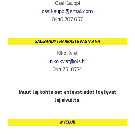
Ossi Kauppi
ossi.kauppi@gmail.com
0440 707 657
SALIBANDY | HARRASTEVASTAAVA
Niko Kvist
niko.kvist@ols.fi
044 751 8774
Muut lajikohtaiset yhteystiedot löytyvät
lajisivuilta.
MYCLUB