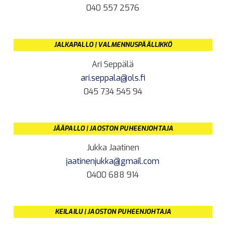
040 557 2576
JALKAPALLO | VALMENNUSPÄÄLLIKKÖ
Ari Seppälä
ari.seppala@ols.fi
045 734 545 94
JÄÄPALLO | JAOSTON PUHEENJOHTAJA
Jukka Jaatinen
jaatinenjukka@gmail.com
0400 688 914
KEILAILU | JAOSTON PUHEENJOHTAJA