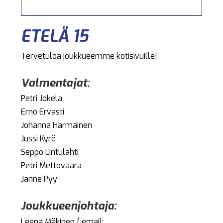
ETELÄ 15
Tervetuloa joukkueemme kotisivuille!
Valmentajat:
Petri Jokela
Erno Ervasti
Johanna Harmainen
Jussi Kyrö
Seppo Lintulahti
Petri Mettovaara
Janne Pyy
Joukkueenjohtaja:
Leena Mäkinen ( email: