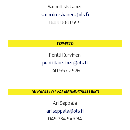
Samuli Niskanen
samuli.niskanen@ols.fi
0400 680 555
TOIMISTO
Pentti Kurvinen
pentti.kurvinen@ols.fi
040 557 2576
JALKAPALLO | VALMENNUSPÄÄLLIKKÖ
Ari Seppälä
ari.seppala@ols.fi
045 734 545 94