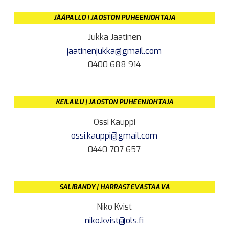
JÄÄPALLO | JAOSTON PUHEENJOHTAJA
Jukka Jaatinen
jaatinenjukka@gmail.com
0400 688 914
KEILAILU | JAOSTON PUHEENJOHTAJA
Ossi Kauppi
ossi.kauppi@gmail.com
0440 707 657
SALIBANDY | HARRASTEVASTAAVA
Niko Kvist
niko.kvist@ols.fi