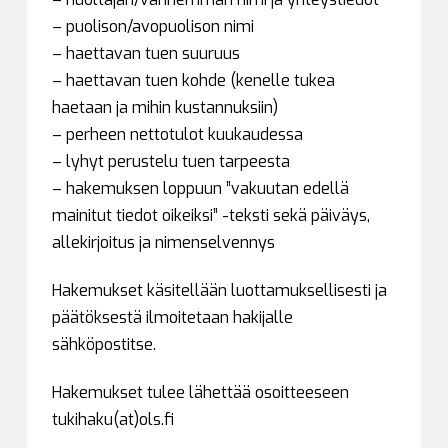
– puolison/avopuolison nimi
– haettavan tuen suuruus
– haettavan tuen kohde (kenelle tukea
haetaan ja mihin kustannuksiin)
– perheen nettotulot kuukaudessa
– lyhyt perustelu tuen tarpeesta
– hakemuksen loppuun ”vakuutan edellä
mainitut tiedot oikeiksi” -teksti sekä päiväys,
allekirjoitus ja nimenselvennys
Hakemukset käsitellään luottamuksellisesti ja
päätöksestä ilmoitetaan hakijalle
sähköpostitse.
Hakemukset tulee lähettää osoitteeseen
tukihaku(at)ols.fi