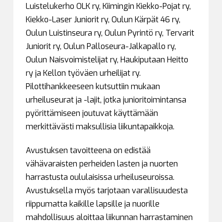
Luistelukerho OLK ry, Kiimingin Kiekko-Pojat ry,
Kiekko-Laser Juniorit ry, Oulun Kärpät 46 ry,
Oulun Luistinseura ry, Oulun Pyrintö ry, Tervarit
Juniorit ry, Oulun Palloseura-Jalkapallo ry,
Oulun Naisvoimistelijat ry, Haukiputaan Heitto
ry ja Kellon työväen urheilijat ry.
Pilottihankkeeseen kutsuttiin mukaan
urheiluseurat ja -lajit, jotka junioritoimintansa
pyörittämiseen joutuvat käyttämään
merkittävästi maksullisia liikuntapaikkoja.
Avustuksen tavoitteena on edistää
vähävaraisten perheiden lasten ja nuorten
harrastusta oululaisissa urheiluseuroissa.
Avustuksella myös tarjotaan varallisuudesta
riippumatta kaikille lapsille ja nuorille
mahdollisuus aloittaa liikunnan harrastaminen