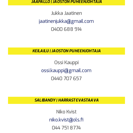
JÄÄPALLO | JAOSTON PUHEENJOHTAJA
Jukka Jaatinen
jaatinenjukka@gmail.com
0400 688 914
KEILAILU | JAOSTON PUHEENJOHTAJA
Ossi Kauppi
ossi.kauppi@gmail.com
0440 707 657
SALIBANDY | HARRASTEVASTAAVA
Niko Kvist
niko.kvist@ols.fi
044 751 8774