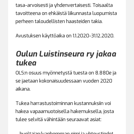
tasa-arvoisesti ja yhdenvertaisesti. Toisaalta
tavoitteena on ehkäistä liikunnasta luopumista
perheen taloudellisten haasteiden takia.
Avustuksen käyttöaika on 1.1.2020-31.12.2020.
Oulun Luistinseura ry jakaa
tukea
OLS:n osuus myönnetystä tuesta on 8.880e ja
se jaetaan kokonaisuudessaan vuoden 2020
aikana.
Tukea harrastustoiminnan kustannuksiin voi
hakea vapaamuotoisella hakemuksella, josta
tulee selvitä vähintään seuraavat asiat:
– huoltajan/vanhemman nimi ja yhteystiedot