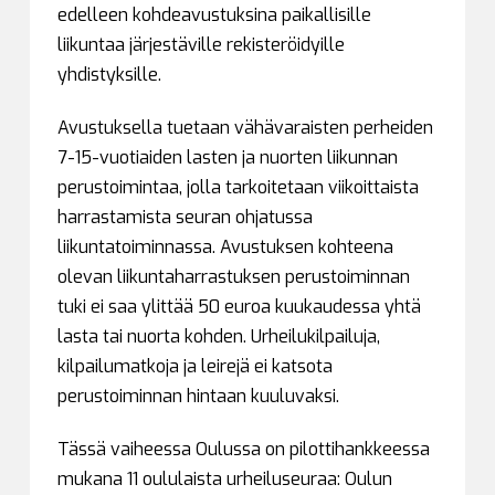
edelleen kohdeavustuksina paikallisille
liikuntaa järjestäville rekisteröidyille
yhdistyksille.
Avustuksella tuetaan vähävaraisten perheiden
7-15-vuotiaiden lasten ja nuorten liikunnan
perustoimintaa, jolla tarkoitetaan viikoittaista
harrastamista seuran ohjatussa
liikuntatoiminnassa. Avustuksen kohteena
olevan liikuntaharrastuksen perustoiminnan
tuki ei saa ylittää 50 euroa kuukaudessa yhtä
lasta tai nuorta kohden. Urheilukilpailuja,
kilpailumatkoja ja leirejä ei katsota
perustoiminnan hintaan kuuluvaksi.
Tässä vaiheessa Oulussa on pilottihankkeessa
mukana 11 oululaista urheiluseuraa: Oulun