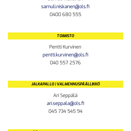
samuli.niskanen@ols.fi
0400 680 555
TOIMISTO
Pentti Kurvinen
pentti.kurvinen@ols.fi
040 557 2576
JALKAPALLO | VALMENNUSPÄÄLLIKKÖ
Ari Seppälä
ari.seppala@ols.fi
045 734 545 94