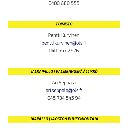
0400 680 555
TOIMISTO
Pentti Kurvinen
pentti.kurvinen@ols.fi
040 557 2576
JALKAPALLO | VALMENNUSPÄÄLLIKKÖ
Ari Seppälä
ari.seppala@ols.fi
045 734 545 94
JÄÄPALLO | JAOSTON PUHEENJOHTAJA