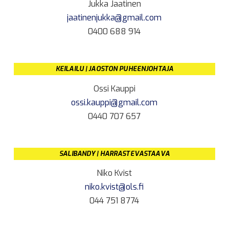
Jukka Jaatinen
jaatinenjukka@gmail.com
0400 688 914
KEILAILU | JAOSTON PUHEENJOHTAJA
Ossi Kauppi
ossi.kauppi@gmail.com
0440 707 657
SALIBANDY | HARRASTEVASTAAVA
Niko Kvist
niko.kvist@ols.fi
044 751 8774