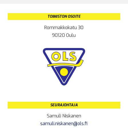
TOIMISTON OSOITE
Rommakkokatu 30
90120 Oulu
SEURAJOHTAJA
Samuli Niskanen
samuli.niskanen@ols.fi