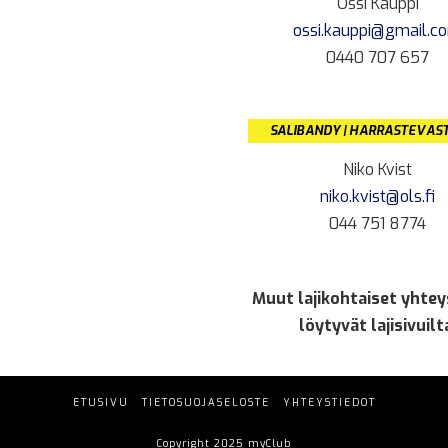
Ossi Kauppi
ossi.kauppi@gmail.c
0440 707 657
SALIBANDY | HARRASTEVAS
Niko Kvist
niko.kvist@ols.fi
044 751 8774
Muut lajikohtaiset yhtey
löytyvät lajisivuilt
ETUSIVU
TIETOSUOJASELOSTE
YHTEYSTIEDOT
Copyright 2025 myClub