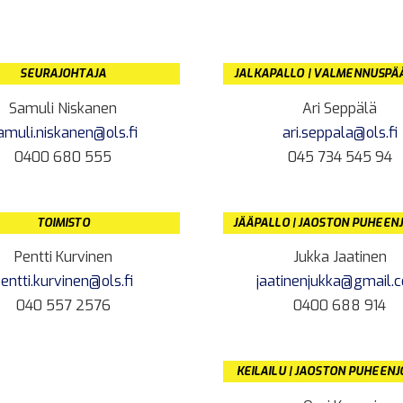
SEURAJOHTAJA
JALKAPALLO | VALMENNUSPÄ
Samuli Niskanen
Ari Seppälä
amuli.niskanen@ols.fi
ari.seppala@ols.fi
0400 680 555
045 734 545 94
TOIMISTO
JÄÄPALLO | JAOSTON PUHEEN
Pentti Kurvinen
Jukka Jaatinen
entti.kurvinen@ols.fi
jaatinenjukka@gmail.
040 557 2576
0400 688 914
KEILAILU | JAOSTON PUHEEN