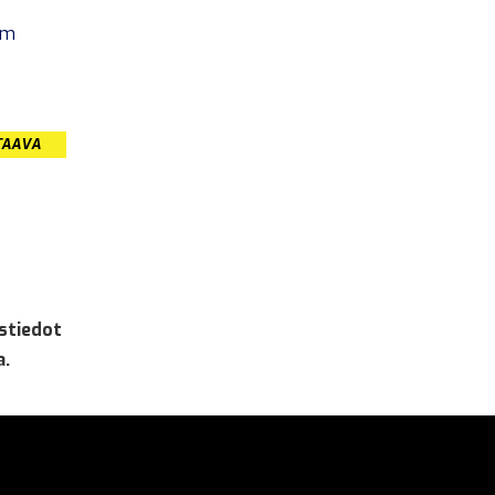
om
TAAVA
stiedot
a.